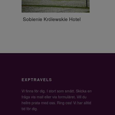
Sobienie Królewskie Hotel
EXPTRAVELS
Vi finns för dig. I stort som smått. Skicka en
fråga via mail eller via formuläret. Vill du
hellre prata med oss. Ring oss! Vi har alltid
tid för dig.