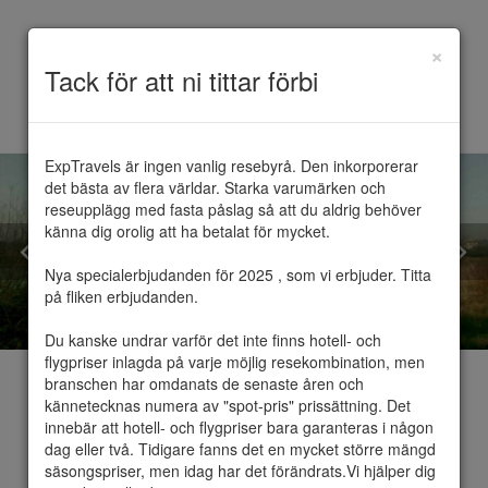
×
Toggle
Tack för att ni tittar förbi
navigation
ExpTravels är ingen vanlig resebyrå. Den inkorporerar 
det bästa av flera världar. Starka varumärken och 
reseupplägg med fasta påslag så att du aldrig behöver 
känna dig orolig att ha betalat för mycket.

Nya specialerbjudanden för 2025 , som vi erbjuder. Titta 
på fliken erbjudanden.

Du kanske undrar varför det inte finns hotell- och 
flygpriser inlagda på varje möjlig resekombination, men 
branschen har omdanats de senaste åren och 
kännetecknas numera av "spot-pris" prissättning. Det 
innebär att hotell- och flygpriser bara garanteras i någon 
dag eller två. Tidigare fanns det en mycket större mängd 
Sobienie-Jeziory
säsongspriser, men idag har det förändrats.Vi hjälper dig 