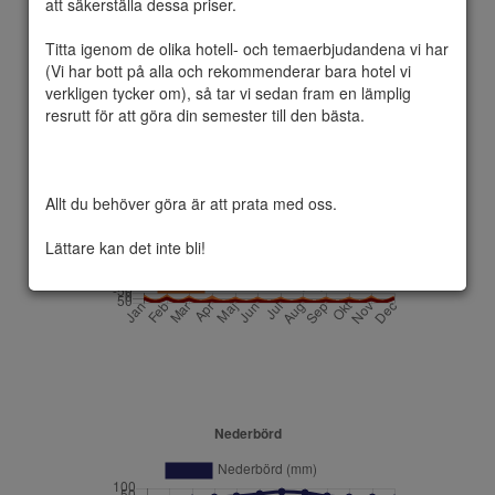
att säkerställa dessa priser.

Titta igenom de olika hotell- och temaerbjudandena vi har 
(Vi har bott på alla och rekommenderar bara hotel vi 
Sobienie-Jeziory  är en by i Otwock County, 
verkligen tycker om), så tar vi sedan fram en lämplig 
Polen. Från 1975 till 1998 var byn i Siedlce 
resrutt för att göra din semester till den bästa.

Voivodeship. Det är huvudstaden i det 
lokala området. Det ligger ungefär 21 
kilometer söder om Otwock och 39 km (24 
min) sydost om Warszawa
Allt du behöver göra är att prata med oss.

Lättare kan det inte bli!