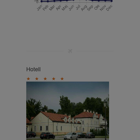
Hotell
★
★
★
★
★