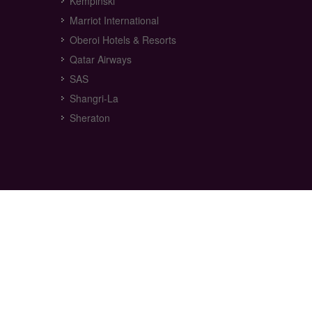
Kempinski
Marriot International
Oberoi Hotels & Resorts
Qatar Airways
SAS
Shangri-La
Sheraton
Copyrights © 2018 All Rights Reserved by
ExpTravels.
Privacy Policy