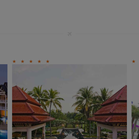
★
★
★
★
★
★