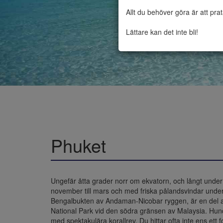
Allt du behöver göra är att pra
Lättare kan det inte bli!
Phuket
Ungefär åtta grader norr om ekvatorn, och långt under l
november till mars och med friska pålandsvindar und
Bengalbukten av Andaman-Nicobar ryggen, är en del av
National Park vid den södra gränsen av Malaysia. Hun
med spektakulära korallrev. Du hittar ofta inte ens ett f