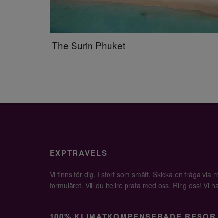
The Surin Phuket
EXPTRAVELS
Vi finns för dig. I stort som smått. Skicka en fråga via ma
formuläret. Vill du hellre prata med oss. Ring oss! Vi har 
100% KLIMATKOMPENSERADE RESOR