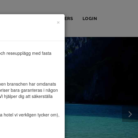
OSS
KONTAKT
PARTNERS
LOGIN
×
och reseupplägg med fasta 
, men branschen har omdanats 
riser bara garanteras i någon 
hjälper dig att säkerställa 
hotel vi verkligen tycker om), 