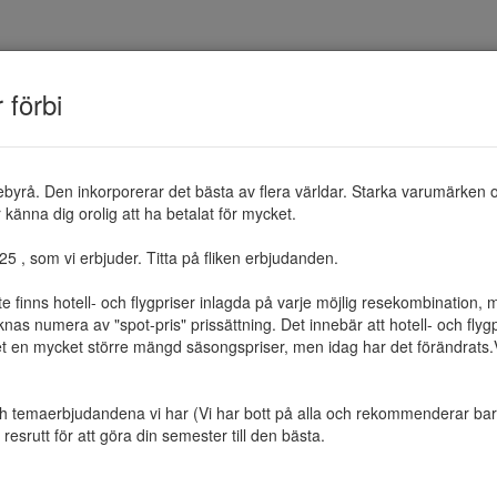
TEMAN
RESMÅL
ERBJUDANDEN
OM 
r förbi
ebyrå. Den inkorporerar det bästa av flera världar. Starka varumärken 
känna dig orolig att ha betalat för mycket.

 , som vi erbjuder. Titta på fliken erbjudanden.

te finns hotell- och flygpriser inlagda på varje möjlig resekombination
as numera av "spot-pris" prissättning. Det innebär att hotell- och flygp
et en mycket större mängd säsongspriser, men idag har det förändrats.Vi 
ch temaerbjudandena vi har (Vi har bott på alla och rekommenderar bara 
resrutt för att göra din semester till den bästa.
