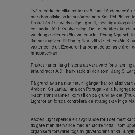
Två annorlunda olika sorter av ö finns i Andamansjön, v
mer dramatiska kalkstensöarna som Koh Phi Phi har for
Phuket ön är huvudsakligen granit, med låga skogskläd
och sedan för turistutveckling. Den enda återstående s
vandringar eller besöka vattenfallet. Phang Nga och K
lämnar dagligen till Phang Nga, väl värt ett besök. Kha
växter och djur. Eco-turer har börjat de senaste åren 
miljöpåverkan.

Phuket har en lång historia att vara värd för utlänninga
århundradet A.D., hänvisade till den som "Jang Si Lang
På grund av sina rika naturtillgångar har ön alltid vari
Arabien, Sri Lanka, Kina och Portugal - alla hungriga f
liksom fransmännen, kom till ön på grund av det (Phuke
Light för att försöa kontrollera de strategiskt viktiga
Kapten Light spelade en avgörande roll i det mest kän
tidigare men återvände med en större flotta - som upp
organisera försvaret togs av guvernörens änka Kunyin