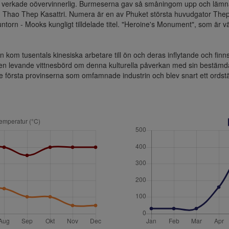
kraft verkade oövervinnerlig. Burmeserna gav så småningom upp och läm
n Thao Thep Kasattri. Numera är en av Phuket största huvudgator Thepka
torn - Mooks kungligt tilldelade titel. "Heroine's Monument", som är väld
kom tusentals kinesiska arbetare till ön och deras inflytande och finns
en levande vittnesbörd om denna kulturella påverkan med sin bestämda ki
e första provinserna som omfamnade industrin och blev snart ett ordstäv 