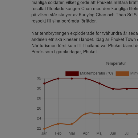
manliga soldater, vilket gjorde att Phukets militära 
resultat tilldelade kungen Chan med den kungliga titel
på vilken står statyer av Kunying Chan och Thao Sri Sun
respekt till sina berömda förfäder.

När tennbrytningen exploderade för tvåhundra år sedan 
andelen etniska kineser i landet. Idag är Phuket Town 
När turismen först kom till Thailand var Phuket bland d
Precis som i gamla dagar, Phuket