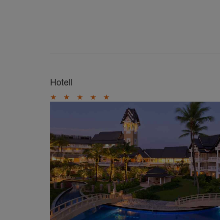
Hotell
★
★
★
★
★