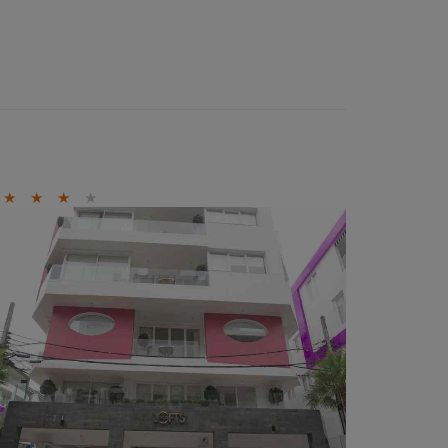
★
★
★
★