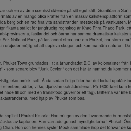
ar och en av dem sceniskt slående på sitt eget sätt. Granitöarna Surin 
mats av en mängd olika krafter från en massiv kalkstensplattform som d
da berg och en rad fina vita sandstränder, mestadels på västkusten. M
ignifikanta stället för jungfruelig regnskog är Khao Phra Thaeo Park, e
rabi-provinserna, fastlandet och öarna har samma dramatiska kalksten
o Sok National Park, på fastlandet strax norr om Phuket, har stora områ
och erbjuder möjlighet att uppleva skogen och komma nära naturen. De f
r. Phuket Town grundades i 1: a århundradet B.C. av kolonialister från I
" - som senare blev "Junk Ceylon" och det här är namnet du kommer att 
t viktig, ekonomiskt sett. Ända sedan tidiga tider har det lockat upptäckt
ör elfenben, pärlor, virke, djurskinn och ädelstenar. På 1600-talet kom 
t hade till och med en franskfödd guvernör ett tag). Britterna var inte
 Malakastränderna, med hjälp av Phuket som bas.

da kapitlet i Phuket historia: Hanteringen av den invaderande burmesis
täcktes av kaptenen. Han varnade genast myndigheterna i Phuket. Öns g
g Chan. Hon och hennes syster Mook sammlade ihop det försvar de kund