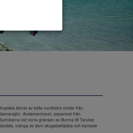
opiska klimat av kalla nordöstra vindar från 
ndamansjön. Andamanhavet, separerat från 
rinöarna vid norra gränsen av Burma till Tarutao 
 obebodda, många av dem skogsbeklädda och kantade 