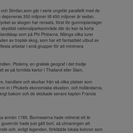
och Similan,som går i serie ungefär parallellt med de 
eponeras 350 miljoner till 450 miljoner år sedan. 
ycket av skogen har rensats, först för gummiplantager 
tt skyddat nationalparksområde där du kan ta korta 
slandskap som på Phi Phiöarna. Många olika turer 
den av tropisk skog, som har ett fantastiskt utbud av 
lesta arbetar i små grupper för att minimera 
ndien. Ptolemy, en grekisk geograf i det tredje 
se på forntida kartor i Thailand eller Siam.

are, handlare och skurkar från så olika platser som 
tenn in i Phukets ekonomiska ekvation, och holländarna, 
 långt bakom och de skickade senare kapten Francis 
ka armén 1785. Burmeserna hade retirerat ett år 
uvernör hade just gått bort, så utmaningen att 
e och, enligt legenden, förklädde lokala kvinnor som 