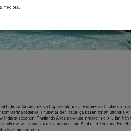
ta med oss.

atituderna för destruktiva tropiska stormar, tempereras Phukets milda tr
er sommarmånaderna. Phuket är den naturliga basen för att utforska A
 Indiska oceanen. Thailands Andaman-kust sträcker sig 870 km från Su
dratals öar är tillgängliga för små båtar från Phuket, många av dem
otavtryck på stranden.
