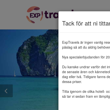
Tack för att ni titta
ExpTravels är ingen vanlig res
påslag så att du aldrig behöver 
Nya specialerbjudanden för 2025
Du kanske undrar varför det in
de senaste åren och känneteckn
dag eller två. Tidigare fanns d
dessa priser.

Titta igenom de olika hotell- o
så tar vi sedan fram en lämplig 