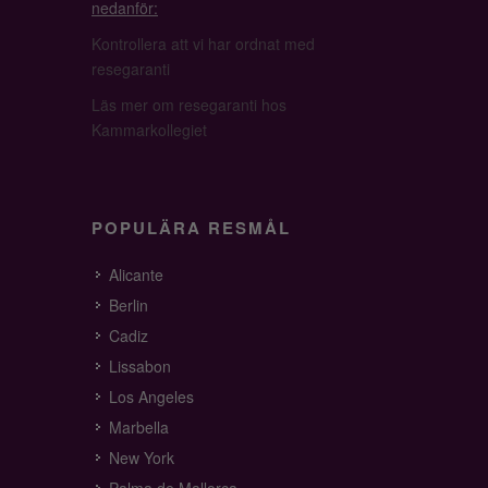
nedanför:
Kontrollera att vi har ordnat med
resegaranti
Läs mer om resegaranti hos
Kammarkollegiet
POPULÄRA RESMÅL
Alicante
Berlin
Cadiz
Lissabon
Los Angeles
Marbella
New York