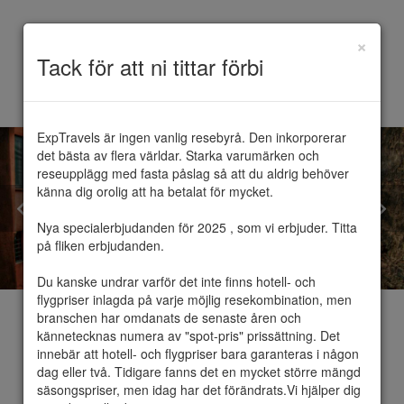
×
Toggle
Tack för att ni tittar förbi
navigation
ExpTravels är ingen vanlig resebyrå. Den inkorporerar 
det bästa av flera världar. Starka varumärken och 
reseupplägg med fasta påslag så att du aldrig behöver 
känna dig orolig att ha betalat för mycket.

Nya specialerbjudanden för 2025 , som vi erbjuder. Titta 
på fliken erbjudanden.

Du kanske undrar varför det inte finns hotell- och 
flygpriser inlagda på varje möjlig resekombination, men 
branschen har omdanats de senaste åren och 
kännetecknas numera av "spot-pris" prissättning. Det 
innebär att hotell- och flygpriser bara garanteras i någon 
dag eller två. Tidigare fanns det en mycket större mängd 
Bologna
säsongspriser, men idag har det förändrats.Vi hjälper dig 