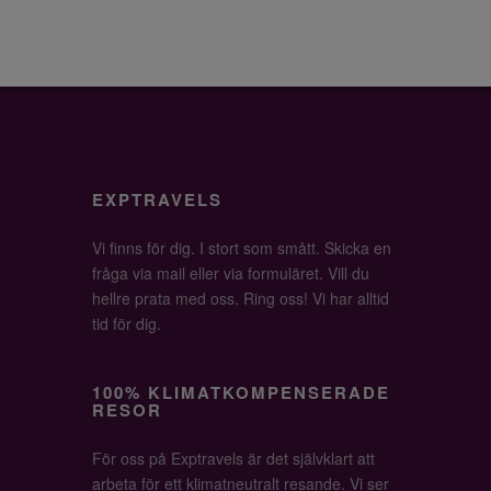
EXPTRAVELS
Vi finns för dig. I stort som smått. Skicka en
fråga via mail eller via formuläret. Vill du
hellre prata med oss. Ring oss! Vi har alltid
tid för dig.
100% KLIMATKOMPENSERADE
RESOR
För oss på Exptravels är det självklart att
arbeta för ett klimatneutralt resande. Vi ser