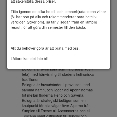
att säkerställa dessa priser.

Titta igenom de olika hotell- och temaerbjudandena vi har 
(Vi har bott på alla och rekommenderar bara hotel vi 
Bologna är en stad i Italien, huvudort i 
verkligen tycker om), så tar vi sedan fram en lämplig 
provinsen Bologna och huvudstad i 
resrutt för att göra din semester till den bästa.

regionen Emilia-Romagna. Staden, som 
hade omkring 380 000 invånare 2010, har 
Europas äldsta universitet grundat 1088, 
Universitetet i Bologna. Staden har givit 
Allt du behöver göra är att prata med oss.

namn åt den så kallade Bolognaprocessen 
som är ett samarbete mellan europeiska 
Lättare kan det inte bli!
utbildningsministrar. Bologna är ett 
ärkebiskopssäte.

Bologna är även känt som "la grassa" (den 
feta) med hänvisning till stadens kulinariska 
traditioner.

Bologna är huvudstaden i provinsen med 
samma namn, och ligger vid Apenninernas 
fot mellan floderna Reno och Savena. 
Bologna är strategiskt belägen som en 
knutpunkt för alla vägar över Alperna från 
Simplon till Trieste till Apenninerna och till 
Toscana samt östkusten till Brindisi och 