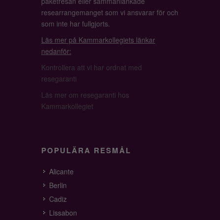
paketresan eller sammanlänkade
researrangemanget som vi ansvarar för och
som inte har fullgjorts.
Läs mer på Kammarkollegiets länkar
nedanför:
Kontrollera att vi har ordnat med
resegaranti
Läs mer om resegaranti hos
Kammarkollegiet
POPULÄRA RESMÅL
Alicante
Berlin
Cadiz
Lissabon