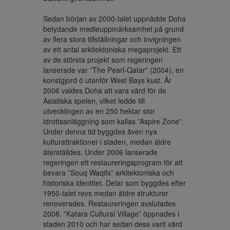
Sedan början av 2000-talet uppnådde Doha 
betydande medieuppmärksamhet på grund 
av flera stora tillställningar och invigningen 
av ett antal arkitektoniska megaprojekt. Ett 
av de största projekt som regeringen 
lanserade var ”The Pearl-Qatar” (2004), en 
konstgjord ö utanför West Bays kust. År 
2006 valdes Doha att vara värd för de 
Asiatiska spelen, vilket ledde till 
utvecklingen av en 250 hektar stor 
idrottsanläggning som kallas ”Aspire Zone”. 
Under denna tid byggdes även nya 
kulturattraktioner i staden, medan äldre 
återställdes. Under 2006 lanserade 
regeringen ett restaureringsprogram för att 
bevara ”Souq Waqifs” arkitektoniska och 
historiska identitet. Delar som byggdes efter 
1950-talet revs medan äldre strukturer 
renoverades. Restaureringen avslutades 
2008. ”Katara Cultural Village” öppnades i 
staden 2010 och har sedan dess varit värd 