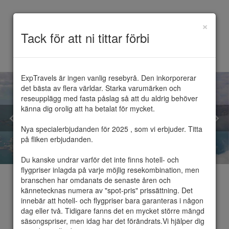
×
Toggle
Tack för att ni tittar förbi
navigation
ExpTravels är ingen vanlig resebyrå. Den inkorporerar 
det bästa av flera världar. Starka varumärken och 
reseupplägg med fasta påslag så att du aldrig behöver 
känna dig orolig att ha betalat för mycket.

Nya specialerbjudanden för 2025 , som vi erbjuder. Titta 
på fliken erbjudanden.

Du kanske undrar varför det inte finns hotell- och 
flygpriser inlagda på varje möjlig resekombination, men 
branschen har omdanats de senaste åren och 
kännetecknas numera av "spot-pris" prissättning. Det 
innebär att hotell- och flygpriser bara garanteras i någon 
dag eller två. Tidigare fanns det en mycket större mängd 
Doha
säsongspriser, men idag har det förändrats.Vi hjälper dig 