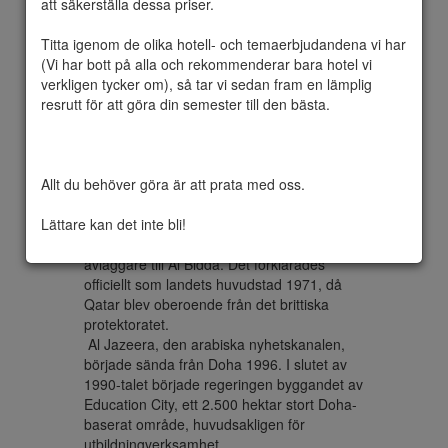
att säkerställa dessa priser.

Titta igenom de olika hotell- och temaerbjudandena vi har 
(Vi har bott på alla och rekommenderar bara hotel vi 
Doha är staten Qatars huvudstad och är 
verkligen tycker om), så tar vi sedan fram en lämplig 
den mest befolkningsrika staden. Doha har 
resrutt för att göra din semester till den bästa.

en befolkning på  ca 1.351.000. Staden 
ligger vid Persiska viken i östra delen av 
landet. Det är Qatars snabbast växande 
stad, med över 50% av landets befolkning 
Allt du behöver göra är att prata med oss.

eller dess omgivande förorter, och det är 
också landets ekonomiska centrum.

Lättare kan det inte bli!
Doha grundades på 1820-talet som en 
avläggare till Al Bidda. Det förklarades 
officiellt som landets huvudstad 1971, då 
Qatar blev oberoende från det brittiska 
protektoratet.

 Al Jazeera, den arabiska nyhetskanalen, 
började sända från Doha 1996. I slutet av 
1990-talet började regeringen byggandet av 
Education City, ett 2.500 hektar stort Doha-
baserat område, huvudsakligen för 
utbildningverksamhet. 
