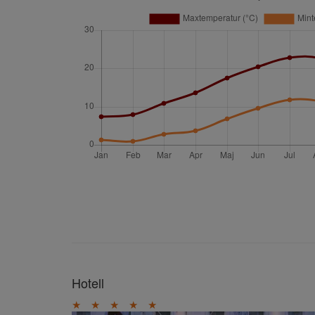
Hotell
★
★
★
★
★