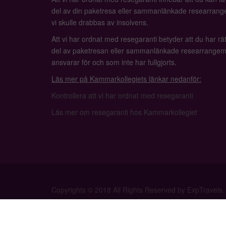
del av din paketresa eller sammanlänkade researrange
vi skulle drabbas av insolvens.
Att vi har ordnat med resegaranti betyder att du har rätt
del av paketresan eller sammanlänkade researrangem
ansvarar för och som inte har fullgjorts.
Läs mer på Kammarkollegiets länkar nedanför:
Kontrollera att vi har ordnat med resegaranti
Läs mer om resegaranti hos Kammarkollegiet
Copyrights © 2018 All Rights Reserved by ExpTravels.
Privacy Policy