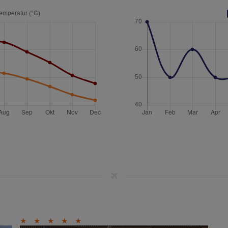
★
★
★
★
★