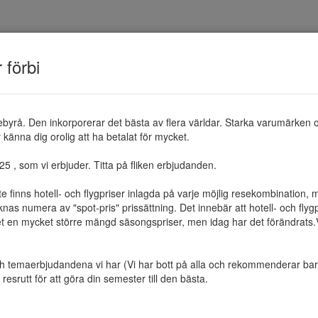
TEMAN
RESMÅL
ERBJUDANDEN
OM 
r förbi
ebyrå. Den inkorporerar det bästa av flera världar. Starka varumärken 
känna dig orolig att ha betalat för mycket.

 , som vi erbjuder. Titta på fliken erbjudanden.

te finns hotell- och flygpriser inlagda på varje möjlig resekombination
as numera av "spot-pris" prissättning. Det innebär att hotell- och flygp
et en mycket större mängd säsongspriser, men idag har det förändrats.Vi 
ch temaerbjudandena vi har (Vi har bott på alla och rekommenderar bara 
resrutt för att göra din semester till den bästa.
