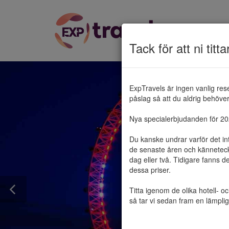
Tack för att ni titta
ExpTravels är ingen vanlig res
påslag så att du aldrig behöver 
Nya specialerbjudanden för 2025
Du kanske undrar varför det in
de senaste åren och känneteckn
dag eller två. Tidigare fanns d
dessa priser.

Titta igenom de olika hotell- o
så tar vi sedan fram en lämplig 