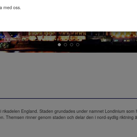
ta med oss.

) i riksdelen England. Staden grundades under namnet Londinium som hu
n. Themsen rinner genom staden och delar den i nord-sydlig riktning 