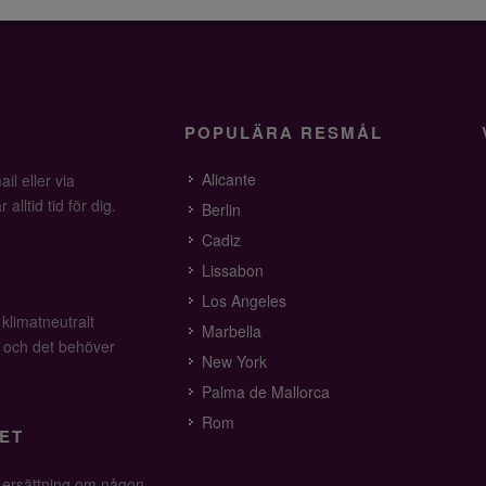
POPULÄRA RESMÅL
Alicante
il eller via
alltid tid för dig.
Berlin
Cadiz
Lissabon
Los Angeles
 klimatneutralt
Marbella
v och det behöver
New York
Palma de Mallorca
Rom
ET
å ersättning om någon