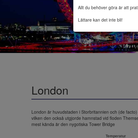
Allt du behöver göra är att pra
Lättare kan det inte bli!
London
London är huvudstaden i Storbritannien och (de facto
vilken den också utgjorde hamnstad vid floden Themse
mest kända är den nygotiska Tower Bridge