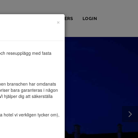
OSS
KONTAKT
PARTNERS
LOGIN
×
och reseupplägg med fasta 
, men branschen har omdanats 
riser bara garanteras i någon 
hjälper dig att säkerställa 
hotel vi verkligen tycker om), 