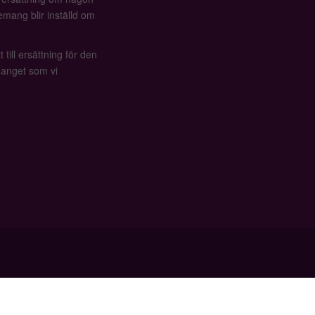
mang blir inställd om
 till ersättning för den
anget som vi