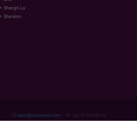
Shangri-La
Sheraton
sales@exptravels.com
·
+46 70 608 88 03