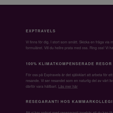
EXPTRAVELS
Vi finns för dig. I stort som smått. Skicka en fråga via ma
formuläret. Vill du hellre prata med oss. Ring oss! Vi har 
100% KLIMATKOMPENSERADE RESOR
För oss på Exptravels är det självklart att arbeta för ett
resande. Vi ser resandet som en naturlig del av vårt li
därför vara hållbart.
Läs mer här
RESEGARANTI HOS KAMMARKOLLEGI
Att vi har ordnat med resegaranti innebär att du kan f