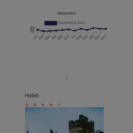
Hotell
★
★
★
★
★