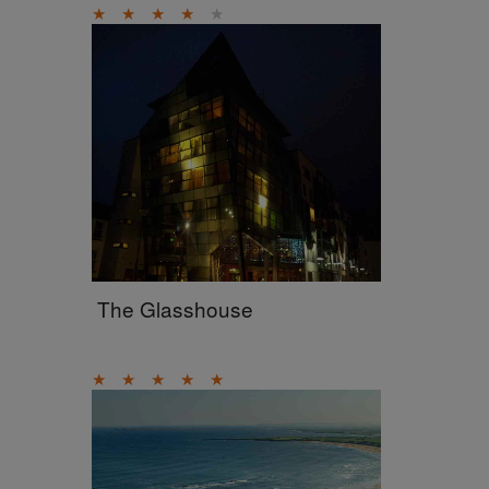
★
★
★
★
★
The Glasshouse
★
★
★
★
★