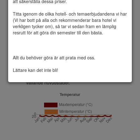
att säkerställa dessa priser.

Titta igenom de olika hotell- och temaerbjudandena vi har 
(Vi har bott på alla och rekommenderar bara hotel vi 
Dublin  är den största staden på Irland och 
verkligen tycker om), så tar vi sedan fram en lämplig 
huvudstad i Republiken Irland. Den är 
resrutt för att göra din semester till den bästa.

belägen nära mittpunkten på Irlands 
östkust, vid mynningen av floden Liffey och i 
mitten av grevskapet Dublin. Dublin 
grundades som en vikingabosättning och 
Allt du behöver göra är att prata med oss.

har varit Irlands viktigaste stad sedan 
medeltiden. Idag är Dublin Irlands 
Lättare kan det inte bli!
ekonomiska, administrativa och kulturella 
huvudstad, och är en av Europas snabbast 
växande huvudstäder.