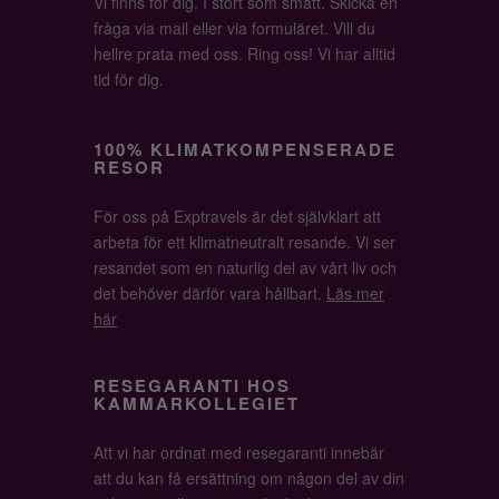
Vi finns för dig. I stort som smått. Skicka en
fråga via mail eller via formuläret. Vill du
hellre prata med oss. Ring oss! Vi har alltid
tid för dig.
100% KLIMATKOMPENSERADE
RESOR
För oss på Exptravels är det självklart att
arbeta för ett klimatneutralt resande. Vi ser
resandet som en naturlig del av vårt liv och
det behöver därför vara hållbart.
Läs mer
här
RESEGARANTI HOS
KAMMARKOLLEGIET
Att vi har ordnat med resegaranti innebär
att du kan få ersättning om någon del av din