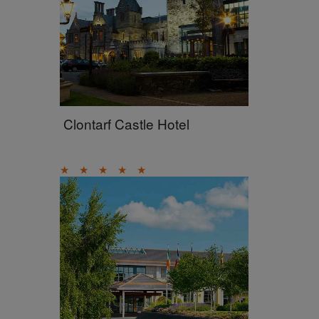
Clontarf Castle Hotel
★
★
★
★
★