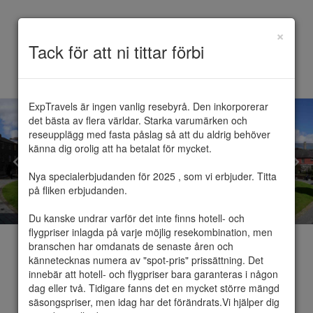
×
Toggle
Tack för att ni tittar förbi
navigation
ExpTravels är ingen vanlig resebyrå. Den inkorporerar 
det bästa av flera världar. Starka varumärken och 
reseupplägg med fasta påslag så att du aldrig behöver 
känna dig orolig att ha betalat för mycket.

Nya specialerbjudanden för 2025 , som vi erbjuder. Titta 
på fliken erbjudanden.

Du kanske undrar varför det inte finns hotell- och 
flygpriser inlagda på varje möjlig resekombination, men 
branschen har omdanats de senaste åren och 
kännetecknas numera av "spot-pris" prissättning. Det 
innebär att hotell- och flygpriser bara garanteras i någon 
dag eller två. Tidigare fanns det en mycket större mängd 
Dublin
säsongspriser, men idag har det förändrats.Vi hjälper dig 