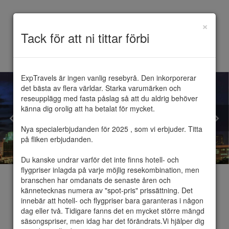
×
Toggle
Tack för att ni tittar förbi
navigation
ExpTravels är ingen vanlig resebyrå. Den inkorporerar 
det bästa av flera världar. Starka varumärken och 
reseupplägg med fasta påslag så att du aldrig behöver 
känna dig orolig att ha betalat för mycket.

Nya specialerbjudanden för 2025 , som vi erbjuder. Titta 
på fliken erbjudanden.

Du kanske undrar varför det inte finns hotell- och 
flygpriser inlagda på varje möjlig resekombination, men 
branschen har omdanats de senaste åren och 
kännetecknas numera av "spot-pris" prissättning. Det 
innebär att hotell- och flygpriser bara garanteras i någon 
dag eller två. Tidigare fanns det en mycket större mängd 
Malaysia
säsongspriser, men idag har det förändrats.Vi hjälper dig 