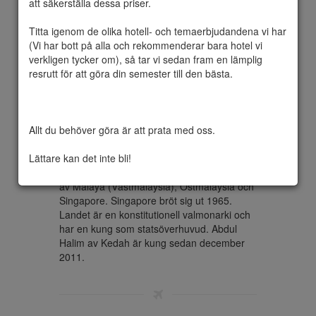
att säkerställa dessa priser.

Titta igenom de olika hotell- och temaerbjudandena vi har 
(Vi har bott på alla och rekommenderar bara hotel vi 
Malaysia är en förbundsstat i sydöstra 
verkligen tycker om), så tar vi sedan fram en lämplig 
Asien, bestående av tidigare brittiska 
resrutt för att göra din semester till den bästa.

besittningar på Malackahalvön (Brittiska 
Malaya) och norra Borneo. Landet gränsar 
på Malacka till Thailand i norr och 
Singapore i syd, samt på Borneo till 
Allt du behöver göra är att prata med oss.

Indonesien i syd och öst samt mot Brunei. 
Malaysia blev självständigt från 
Lättare kan det inte bli!
Storbritannien 1957. År 1963 skapades 
staten Malaysia genom en sammanslagning 
av Malaya (Västmalaysia), Östmalaysia och 
Singapore. Singapore bröt sig ut 1965. 
Landet är en konstitutionell valmonarki och 
har en kung som statsöverhuvud. Abdul 
Halim av Kedah är kung sedan december 
2011.