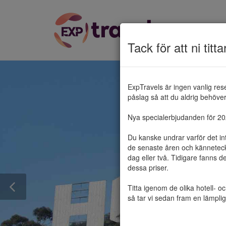
Tack för att ni titta
ExpTravels är ingen vanlig res
påslag så att du aldrig behöver 
Nya specialerbjudanden för 2025
Du kanske undrar varför det in
de senaste åren och känneteckn
dag eller två. Tidigare fanns d
dessa priser.

Titta igenom de olika hotell- o
så tar vi sedan fram en lämplig 