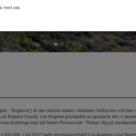
ta med oss.

gels,  "Änglarna") är den största staden i delstaten Kalifornien och den 
 i Los Angeles County. Los Angeles grundades av spanjorer den 4 sept
rnas drottnings stad vid floden Porciuncula". Platsen låg på mexikanskt 
ill 3 833 995. I juli 2007 hade storstadsområdet Los Angeles-Long Beac