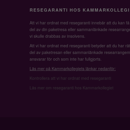
RESEGARANTI HOS KAMMARKOLLEGI
Att vi har ordnat med resegaranti innebär att du kan f
del av din paketresa eller sammanlänkade researrange
vi skulle drabbas av insolvens.
Att vi har ordnat med resegaranti betyder att du har rätt
del av paketresan eller sammanlänkade researrangem
ansvarar för och som inte har fullgjorts.
Läs mer på Kammarkollegiets länkar nedanför:
Kontrollera att vi har ordnat med resegaranti
Läs mer om resegaranti hos Kammarkollegiet