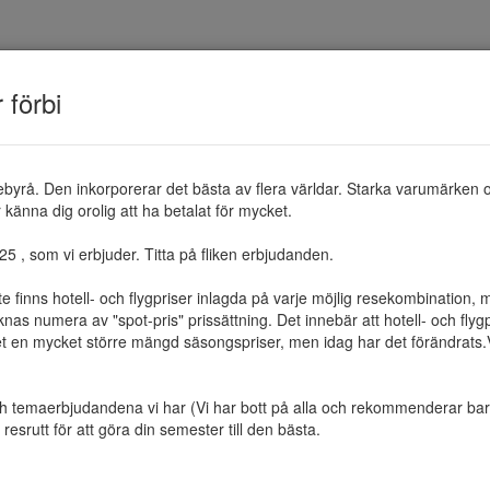
TEMAN
RESMÅL
ERBJUDANDEN
OM 
r förbi
ebyrå. Den inkorporerar det bästa av flera världar. Starka varumärken 
känna dig orolig att ha betalat för mycket.

 , som vi erbjuder. Titta på fliken erbjudanden.

te finns hotell- och flygpriser inlagda på varje möjlig resekombination
as numera av "spot-pris" prissättning. Det innebär att hotell- och flygp
et en mycket större mängd säsongspriser, men idag har det förändrats.Vi 
ch temaerbjudandena vi har (Vi har bott på alla och rekommenderar bara 
resrutt för att göra din semester till den bästa.
