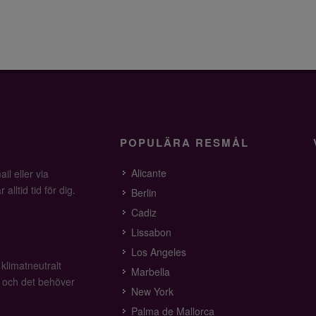
POPULÄRA RESMÅL
Alicante
il eller via
alltid tid för dig.
Berlin
Cadiz
Lissabon
Los Angeles
 klimatneutralt
Marbella
v och det behöver
New York
Palma de Mallorca