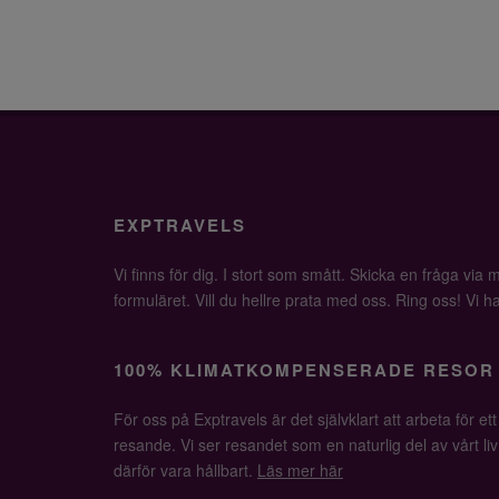
EXPTRAVELS
Vi finns för dig. I stort som smått. Skicka en fråga via ma
formuläret. Vill du hellre prata med oss. Ring oss! Vi har 
100% KLIMATKOMPENSERADE RESOR
För oss på Exptravels är det självklart att arbeta för ett
resande. Vi ser resandet som en naturlig del av vårt li
därför vara hållbart.
Läs mer här