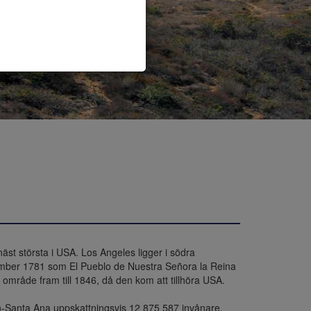
näst största i USA. Los Angeles ligger i södra 
ember 1781 som El Pueblo de Nuestra Señora la Reina 
område fram till 1846, då den kom att tillhöra USA.

h-Santa Ana uppskattningsvis 12 875 587 invånare, 