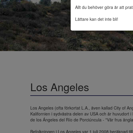
Allt du behöver göra är att pra
Lättare kan det inte bli!
Los Angeles
Los Angeles (ofta förkortat L.A., även kallad City of An
Kalifornien i sydvästra delen av USA och är huvudort
de los Ángeles del Río de Porciúncula - "Vår frus ängla
Befolkningen i Los Angeles var 1 juli 2008 beräknad t