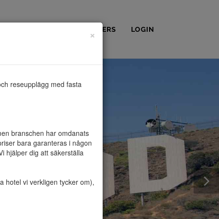
OSS
KONTAKT
PARTNERS
LOGIN
×
och reseupplägg med fasta 
, men branschen har omdanats 
riser bara garanteras i någon 
hjälper dig att säkerställa 
hotel vi verkligen tycker om), 