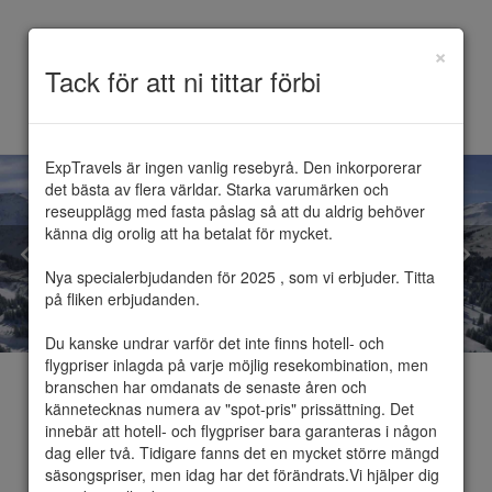
×
Toggle
Tack för att ni tittar förbi
navigation
ExpTravels är ingen vanlig resebyrå. Den inkorporerar 
det bästa av flera världar. Starka varumärken och 
reseupplägg med fasta påslag så att du aldrig behöver 
känna dig orolig att ha betalat för mycket.

Nya specialerbjudanden för 2025 , som vi erbjuder. Titta 
på fliken erbjudanden.

Du kanske undrar varför det inte finns hotell- och 
flygpriser inlagda på varje möjlig resekombination, men 
branschen har omdanats de senaste åren och 
kännetecknas numera av "spot-pris" prissättning. Det 
innebär att hotell- och flygpriser bara garanteras i någon 
dag eller två. Tidigare fanns det en mycket större mängd 
Lech
säsongspriser, men idag har det förändrats.Vi hjälper dig 