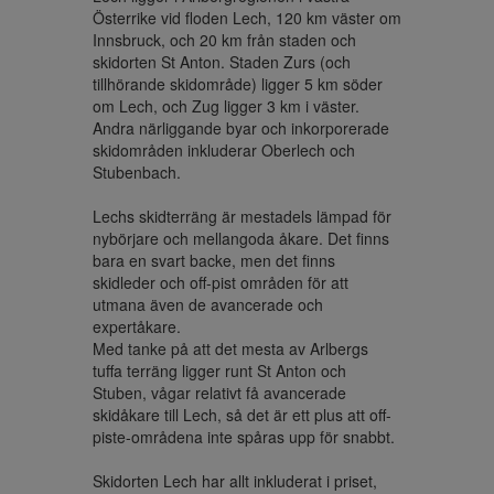
Österrike vid floden Lech, 120 km väster om 
Innsbruck, och 20 km från staden och 
skidorten St Anton. Staden Zurs (och 
tillhörande skidområde) ligger 5 km söder 
om Lech, och Zug ligger 3 km i väster. 
Andra närliggande byar och inkorporerade 
skidområden inkluderar Oberlech och 
Stubenbach.

Lechs skidterräng är mestadels lämpad för 
nybörjare och mellangoda åkare. Det finns 
bara en svart backe, men det finns 
skidleder och off-pist områden för att 
utmana även de avancerade och 
expertåkare.

Med tanke på att det mesta av Arlbergs 
tuffa terräng ligger runt St Anton och 
Stuben, vågar relativt få avancerade 
skidåkare till Lech, så det är ett plus att off-
piste-områdena inte spåras upp för snabbt.

Skidorten Lech har allt inkluderat i priset, 