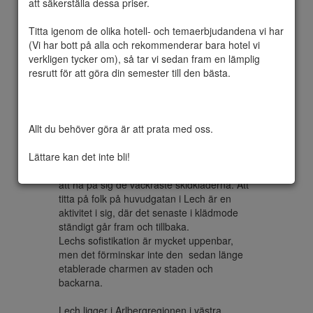
att säkerställa dessa priser.

Titta igenom de olika hotell- och temaerbjudandena vi har 
(Vi har bott på alla och rekommenderar bara hotel vi 
Lech am Arlberg är inte bara för de rika och 
verkligen tycker om), så tar vi sedan fram en lämplig 
berömda som kommer för att att leka i snön 
resrutt för att göra din semester till den bästa.

och. Lech är en mycket traditionell 
Österrikisk skidort, och den närliggande 
staden är mycket kosmopolitisk med livliga 
barer och utmärkta restauranger.

Allt du behöver göra är att prata med oss.

Lech har också gott om shopping, men du 
Lättare kan det inte bli!
kan behöva maximera kreditkortet. Trycket 
är stort att vilja vara som många andra här 
att ha på sig de vackraste skidkläderna. Att 
titta på folk på huvudgatan i Lech är en 
aktivitet i sig, där det senaste i klädmode 
ständigt går fram och tillbaka.

Lechs sofistikation är mycket uppenbar, 
men det förminskar inte den  sedan länge 
etablerade charmen av staden och 
backarna.

Lech ligger i Arlbergregionen i västra 