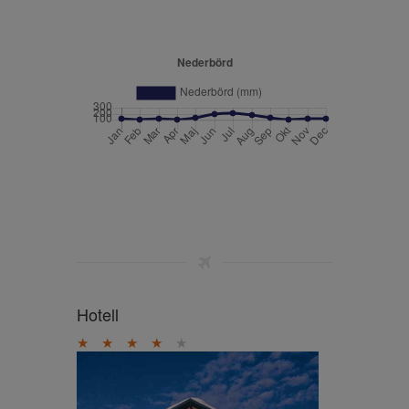
Hotell
★
★
★
★
★