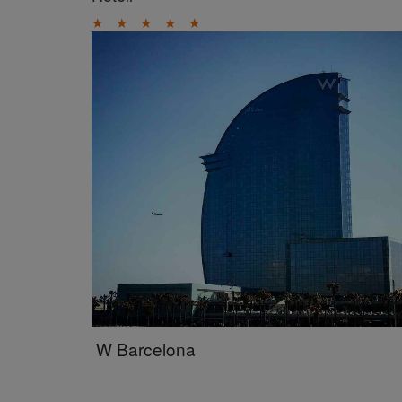
★
★
★
★
★
W Barcelona