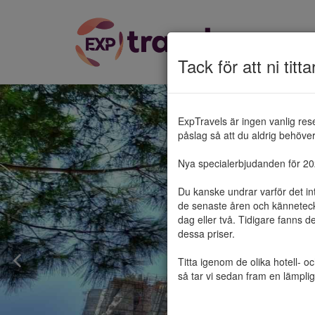
Tack för att ni titta
ExpTravels är ingen vanlig res
påslag så att du aldrig behöver 
Nya specialerbjudanden för 2025
Du kanske undrar varför det in
de senaste åren och känneteckn
dag eller två. Tidigare fanns d
dessa priser.

Titta igenom de olika hotell- o
så tar vi sedan fram en lämplig 