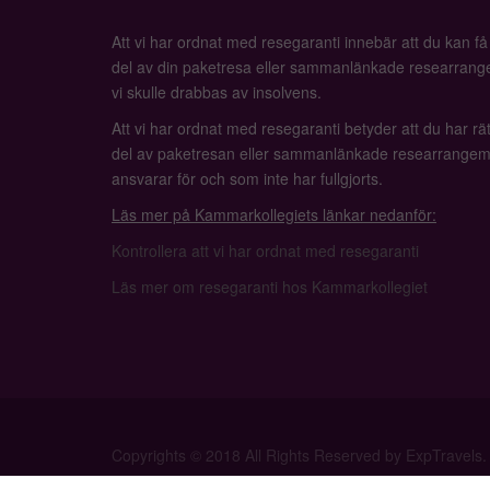
Att vi har ordnat med resegaranti innebär att du kan f
del av din paketresa eller sammanlänkade researrange
vi skulle drabbas av insolvens.
Att vi har ordnat med resegaranti betyder att du har rätt
del av paketresan eller sammanlänkade researrangem
ansvarar för och som inte har fullgjorts.
Läs mer på Kammarkollegiets länkar nedanför:
Kontrollera att vi har ordnat med resegaranti
Läs mer om resegaranti hos Kammarkollegiet
Copyrights © 2018 All Rights Reserved by ExpTravels.
Privacy Policy