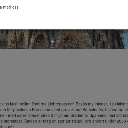
ta med oss.

iens kust mellan floderna Llobregats och Besòs mynningar, 110 kilome
 för provinsen Barcelona samt grevskapet Barcelonès. Invånarantalet 
er, med satellitstäder cirka 5 miljoner. Staden är Spaniens näst största
 storstäder. Staden är idag en stor turiststad, och enbart under 2006 ö
la språk.