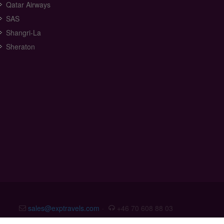
Qatar Airways
SAS
Shangri-La
Sheraton
sales@exptravels.com
·
+46 70 608 88 03