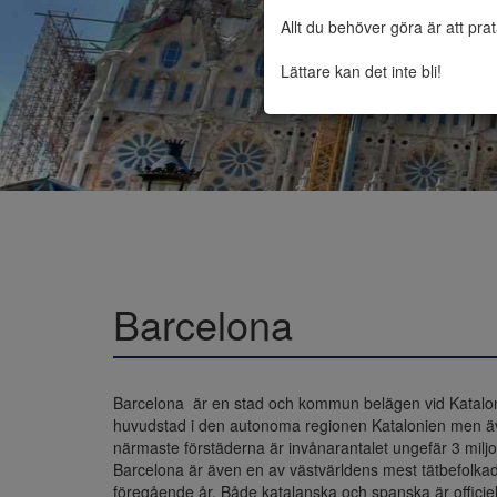
Allt du behöver göra är att pra
Lättare kan det inte bli!
Barcelona
Barcelona  är en stad och kommun belägen vid Katalon
huvudstad i den autonoma regionen Katalonien men även
närmaste förstäderna är invånarantalet ungefär 3 miljon
Barcelona är även en av västvärldens mest tätbefolkade
föregående år. Både katalanska och spanska är officiel