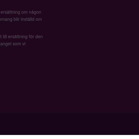
å ersättning om någon
mang blir inställd om
 till ersättning för den
anget som vi