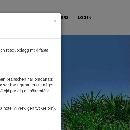
OSS
KONTAKT
PARTNERS
LOGIN
×
och reseupplägg med fasta 
, men branschen har omdanats 
riser bara garanteras i någon 
hjälper dig att säkerställa 
hotel vi verkligen tycker om), 