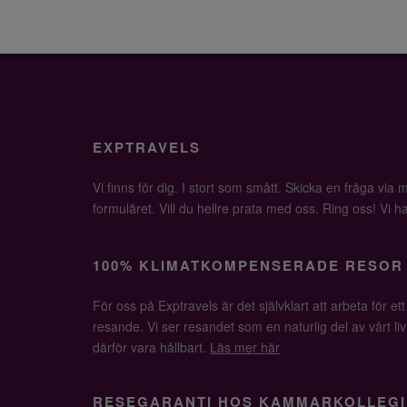
EXPTRAVELS
Vi finns för dig. I stort som smått. Skicka en fråga via ma
formuläret. Vill du hellre prata med oss. Ring oss! Vi har 
100% KLIMATKOMPENSERADE RESOR
För oss på Exptravels är det självklart att arbeta för ett
resande. Vi ser resandet som en naturlig del av vårt li
därför vara hållbart.
Läs mer här
RESEGARANTI HOS KAMMARKOLLEGI