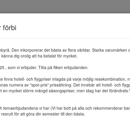
TEMAN
RESMÅL
ERBJUDANDEN
OM 
r förbi
ebyrå. Den inkorporerar det bästa av flera världar. Starka varumärken 
känna dig orolig att ha betalat för mycket.

 , som vi erbjuder. Titta på fliken erbjudanden.

te finns hotell- och flygpriser inlagda på varje möjlig resekombination
as numera av "spot-pris" prissättning. Det innebär att hotell- och flygp
et en mycket större mängd säsongspriser, men idag har det förändrats.Vi 
ch temaerbjudandena vi har (Vi har bott på alla och rekommenderar bara 
resrutt för att göra din semester till den bästa.
