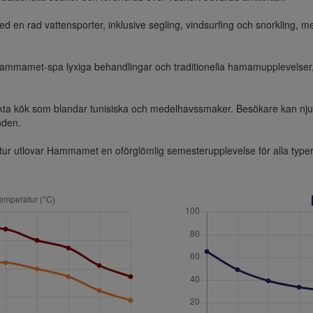
en rad vattensporter, inklusive segling, vindsurfing och snorkling, 
mamet-spa lyxiga behandlingar och traditionella hamamupplevelser, v
 kök som blandar tunisiska och medelhavssmaker. Besökare kan njuta 
nden.

ultur utlovar Hammamet en oförglömlig semesterupplevelse för alla type