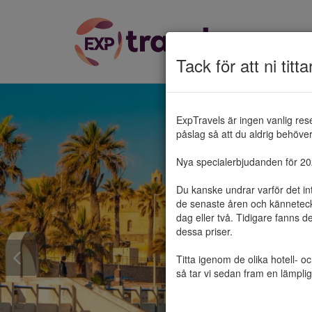
Tack för att ni titta
ExpTravels är ingen vanlig res
påslag så att du aldrig behöver 
Nya specialerbjudanden för 2025
Du kanske undrar varför det in
de senaste åren och känneteckn
dag eller två. Tidigare fanns d
dessa priser.

Titta igenom de olika hotell- o
så tar vi sedan fram en lämplig 