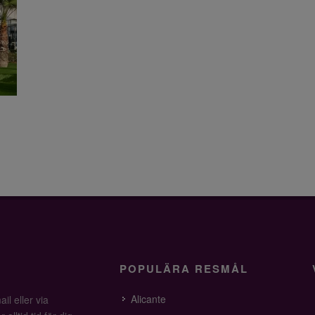
POPULÄRA RESMÅL
Alicante
il eller via