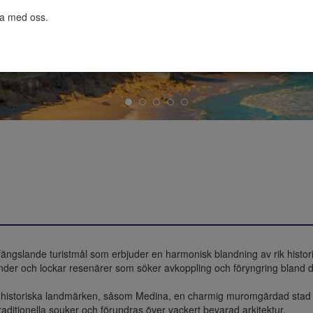
ta med oss.

ängslande turistmål som erbjuder en harmonisk blandning av rik historia
nder och lockar resenärer som söker avkoppling och föryngring bland de
 historiska landmärken, såsom Medina, en charmig muromgärdad stad so
aditionella souker och förundras över vackert bevarad arkitektur.
