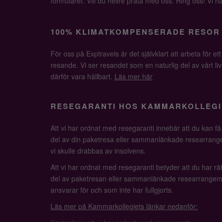
formuläret. Vill du hellre prata med oss. Ring oss! Vi har 
100% KLIMATKOMPENSERADE RESOR
För oss på Exptravels är det självklart att arbeta för ett
resande. Vi ser resandet som en naturlig del av vårt li
därför vara hållbart.
Läs mer här
RESEGARANTI HOS KAMMARKOLLEGI
Att vi har ordnat med resegaranti innebär att du kan f
del av din paketresa eller sammanlänkade researrange
vi skulle drabbas av insolvens.
Att vi har ordnat med resegaranti betyder att du har rätt
del av paketresan eller sammanlänkade researrangem
ansvarar för och som inte har fullgjorts.
Läs mer på Kammarkollegiets länkar nedanför: