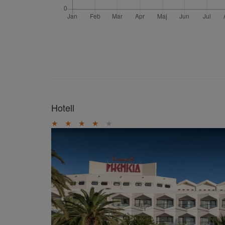
Hotell
★
★
★
★
★