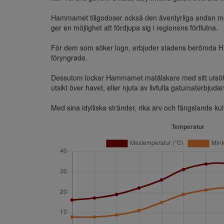
Hammamet tillgodoser också den äventyrliga andan med 
ger en möjlighet att fördjupa sig i regionens förflutna.

För dem som söker lugn, erbjuder stadens berömda Ham
föryngrade.

Dessutom lockar Hammamet matälskare med sitt utsökta
utsikt över havet, eller njuta av livfulla gatumaterbjuda
Med sina idylliska stränder, rika arv och fängslande k