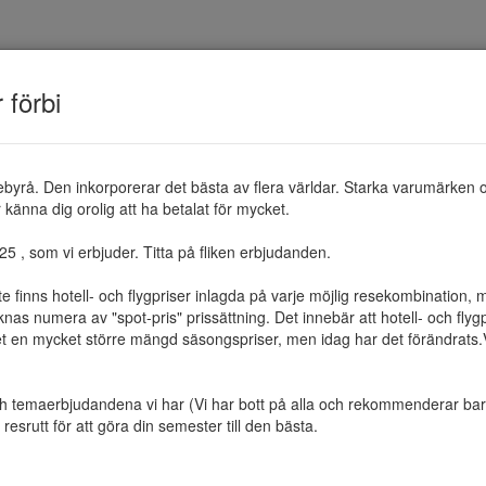
TEMAN
RESMÅL
ERBJUDANDEN
OM 
r förbi
ebyrå. Den inkorporerar det bästa av flera världar. Starka varumärken 
känna dig orolig att ha betalat för mycket.

 , som vi erbjuder. Titta på fliken erbjudanden.

te finns hotell- och flygpriser inlagda på varje möjlig resekombination
as numera av "spot-pris" prissättning. Det innebär att hotell- och flygp
et en mycket större mängd säsongspriser, men idag har det förändrats.Vi 
ch temaerbjudandena vi har (Vi har bott på alla och rekommenderar bara 
resrutt för att göra din semester till den bästa.
