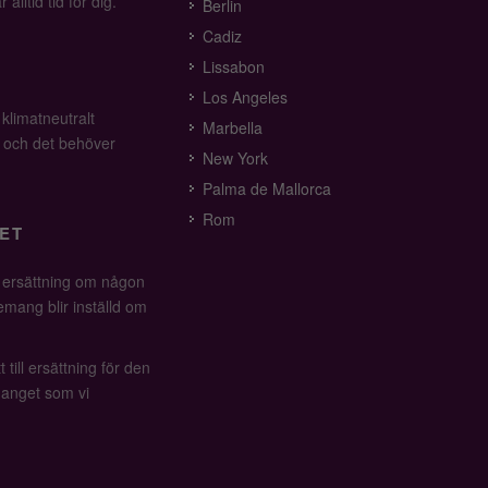
alltid tid för dig.
Berlin
Cadiz
Lissabon
Los Angeles
 klimatneutralt
Marbella
v och det behöver
New York
Palma de Mallorca
Rom
ET
å ersättning om någon
mang blir inställd om
 till ersättning för den
anget som vi