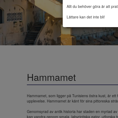
Allt du behöver göra är att pra
Lättare kan det inte bli!
Hammamet
Hammamet, som ligger på Tunisiens östra kust, är ett f
upplevelse. Hammamet är känt för sina pittoreska strä
Genomsyrad av antik historia har staden en myriad av
kan vandra genom smala, labyrintiska gator, utforska tr