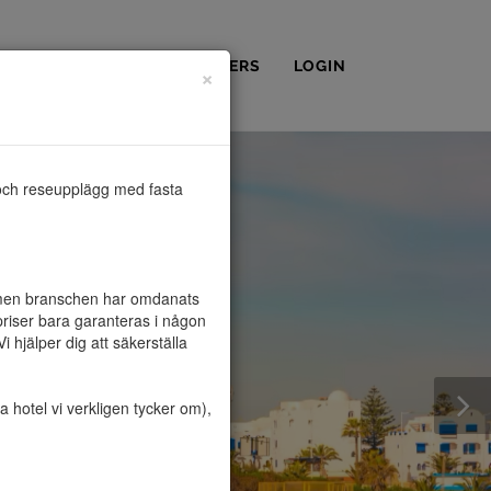
OSS
KONTAKT
PARTNERS
LOGIN
×
och reseupplägg med fasta 
, men branschen har omdanats 
riser bara garanteras i någon 
hjälper dig att säkerställa 
hotel vi verkligen tycker om), 