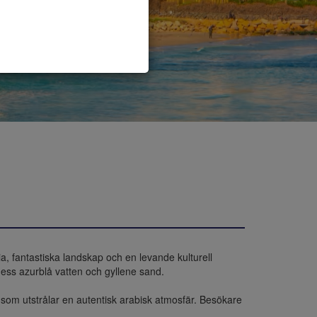
, fantastiska landskap och en levande kulturell 
ss azurblå vatten och gyllene sand.

m utstrålar en autentisk arabisk atmosfär. Besökare 