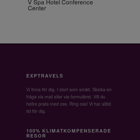
V Spa Hotel Conference
Center
EXPTRAVELS
Vi finns för dig. I stort som smått. Skicka en
fråga via mail eller via formuläret. Vill du
hellre prata med oss. Ring oss! Vi har alltid
tid för dig.
100% KLIMATKOMPENSERADE
RESOR