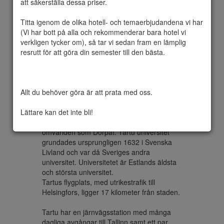
att säkerställa dessa priser.

Titta igenom de olika hotell- och temaerbjudandena vi har 
(Vi har bott på alla och rekommenderar bara hotel vi 
Tartu (historiska namn: tyska och svenska: 
verkligen tycker om), så tar vi sedan fram en lämplig 
Dorpat; ryska 1893–1918 Юрьев, Jurjev, 
resrutt för att göra din semester till den bästa.

men idag Тарту, Tartu) är en 
universitetsstad i sydöstra Estland. Staden 
är residensstad i landskapet Tartumaa 
(Dorpatland) och har 103 284 invånare 
Allt du behöver göra är att prata med oss.

(2010).

Lättare kan det inte bli!
Tartu ligger i det historiska Livland och var 
fram till Estlands självständighet 1918 känd i 
omvärlden som Dorpat. Tartu universitet 
grundades ursprungligen 1632 i Svenska 
Livland och var då Sveriges andra 
universitet. Universitetet är Estlands äldsta 
och största universitet.

Tartus flygplats, med utrikestrafik till 
Helsingfors, ligger 17 kilometer från staden. 

Tartu har en järnvägsstation med många 
dagliga avgångar till Tallinn samt ett par 