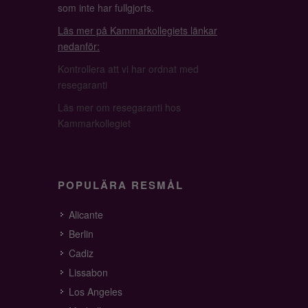
som inte har fullgjorts.
Läs mer på Kammarkollegiets länkar
nedanför:
Kontrollera att vi har ordnat med
resegaranti
Läs mer om resegaranti hos
Kammarkollegiet
POPULÄRA RESMÅL
Alicante
Berlin
Cadiz
Lissabon
Los Angeles