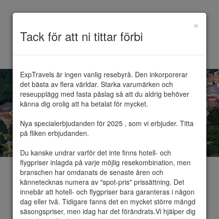
×
Toggle
Tack för att ni tittar förbi
navigation
ExpTravels är ingen vanlig resebyrå. Den inkorporerar 
det bästa av flera världar. Starka varumärken och 
reseupplägg med fasta påslag så att du aldrig behöver 
känna dig orolig att ha betalat för mycket.

Nya specialerbjudanden för 2025 , som vi erbjuder. Titta 
på fliken erbjudanden.

Du kanske undrar varför det inte finns hotell- och 
flygpriser inlagda på varje möjlig resekombination, men 
branschen har omdanats de senaste åren och 
kännetecknas numera av "spot-pris" prissättning. Det 
innebär att hotell- och flygpriser bara garanteras i någon 
dag eller två. Tidigare fanns det en mycket större mängd 
Tartu
säsongspriser, men idag har det förändrats.Vi hjälper dig 