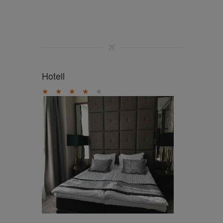
Hotell
★
★
★
★
★