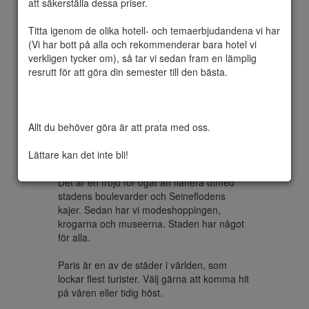
att säkerställa dessa priser.

Titta igenom de olika hotell- och temaerbjudandena vi har 
(Vi har bott på alla och rekommenderar bara hotel vi 
Paris är huvudstaden i Frankrike. Staden är 
verkligen tycker om), så tar vi sedan fram en lämplig 
belägen vid floden Seine och grundades av 
resrutt för att göra din semester till den bästa.

romarna under namnet Lutetia. Paris utgör 
ett eget departement i regionen Île-de-
France. Staden delas in i 20 
arrondissement. Paris innerstad har cirka 
Allt du behöver göra är att prata med oss.

2,2 miljoner invånare och med förorter över 
11 miljoner invånare.

Lättare kan det inte bli!
Paris är världens kanske vackraste stad. 
Det är en fröjd för ögat att flanera utmed 
stadens boulevarder och Seineflodens 
kajer. Sedan har vi modeshoppingen, 
krogarna och museerna. Staden har något 
för alla.

Paris är en av de städer i världen, som 
lockar flest turister. Välj gärna att komma hit 
på våren eller tidig höst.