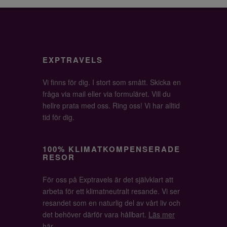
EXPTRAVELS
Vi finns för dig. I stort som smått. Skicka en
fråga via mail eller via formuläret. Vill du
hellre prata med oss. Ring oss! Vi har alltid
tid för dig.
100% KLIMATKOMPENSERADE
RESOR
För oss på Exptravels är det självklart att
arbeta för ett klimatneutralt resande. Vi ser
resandet som en naturlig del av vårt liv och
det behöver därför vara hållbart.
Läs mer
här