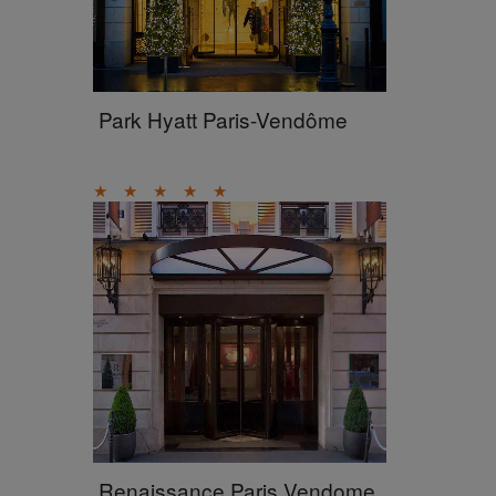
Park Hyatt Paris-Vendôme
★
★
★
★
★
Renaissance Paris Vendome