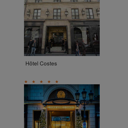
Hôtel Costes
★
★
★
★
★