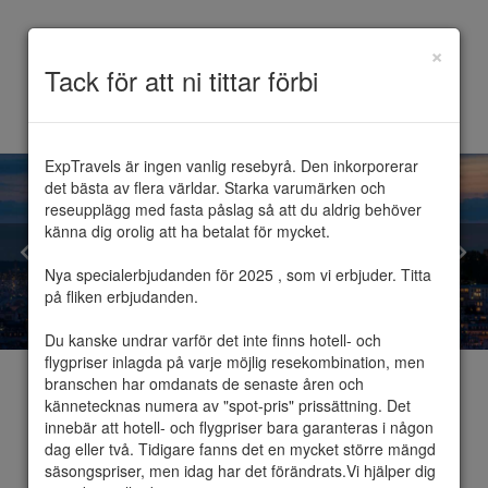
×
Toggle
Tack för att ni tittar förbi
navigation
ExpTravels är ingen vanlig resebyrå. Den inkorporerar 
det bästa av flera världar. Starka varumärken och 
reseupplägg med fasta påslag så att du aldrig behöver 
känna dig orolig att ha betalat för mycket.

Nya specialerbjudanden för 2025 , som vi erbjuder. Titta 
på fliken erbjudanden.

Du kanske undrar varför det inte finns hotell- och 
flygpriser inlagda på varje möjlig resekombination, men 
branschen har omdanats de senaste åren och 
kännetecknas numera av "spot-pris" prissättning. Det 
innebär att hotell- och flygpriser bara garanteras i någon 
dag eller två. Tidigare fanns det en mycket större mängd 
Paris
säsongspriser, men idag har det förändrats.Vi hjälper dig 