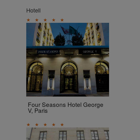
Hotell
★
★
★
★
★
Four Seasons Hotel George
V, Paris
★
★
★
★
★