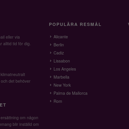
POPULÄRA RESMÅL
Alicante
il eller via
alltid tid för dig.
Berlin
Cadiz
Lissabon
Los Angeles
 klimatneutralt
Marbella
v och det behöver
New York
Palma de Mallorca
Rom
ET
å ersättning om någon
mang blir inställd om