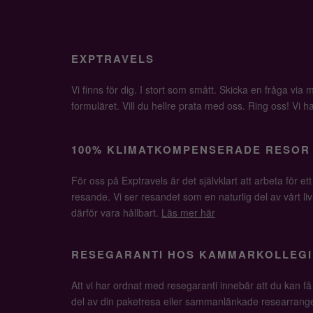
EXPTRAVELS
Vi finns för dig. I stort som smått. Skicka en fråga via ma
formuläret. Vill du hellre prata med oss. Ring oss! Vi har 
100% KLIMATKOMPENSERADE RESOR
För oss på Exptravels är det självklart att arbeta för ett
resande. Vi ser resandet som en naturlig del av vårt li
därför vara hållbart.
Läs mer här
RESEGARANTI HOS KAMMARKOLLEGI
Att vi har ordnat med resegaranti innebär att du kan f
del av din paketresa eller sammanlänkade researrange