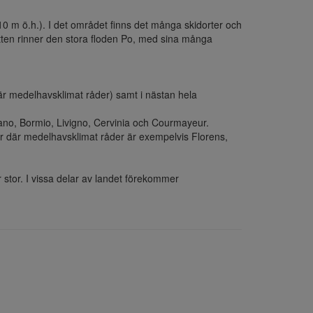
810 m ö.h.). I det området finns det många skidorter och 
ten rinner den stora floden Po, med sina många 
är medelhavsklimat råder) samt i nästan hela 
zano, Bormio, Livigno, Cervinia och Courmayeur.

r där medelhavsklimat råder är exempelvis Florens, 
 stor. I vissa delar av landet förekommer 