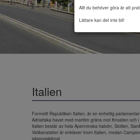
Allt du behöver göra är att pra
Lättare kan det inte bli!
Italien
Formellt Republiken Italien, är en enhetlig parlamentaris
Adriatiska havet med maritim gräns mot Kroatien och i n
Italien består av hela Apenninska halvön, Sicilien, Sa
Vatikanstaten är enklaver inom Italien, medan Campione 
säsongsklimat. 
