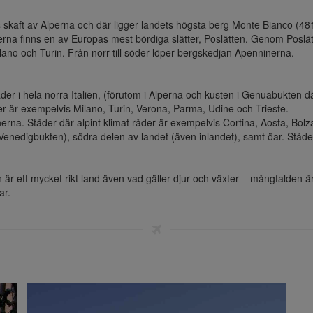
elns skaft av Alperna och där ligger landets högsta berg Monte Bianco (4
rna finns en av Europas mest bördiga slätter, Poslätten. Genom Poslät
ano och Turin. Från norr till söder löper bergskedjan Apenninerna.

r i hela norra Italien, (förutom i Alperna och kusten i Genuabukten d
r är exempelvis Milano, Turin, Verona, Parma, Udine och Trieste.

nerna. Städer där alpint klimat råder är exempelvis Cortina, Aosta, Bol
Venedigbukten), södra delen av landet (även inlandet), samt öar. Städe
n är ett mycket rikt land även vad gäller djur och växter – mångfalden är
ar.