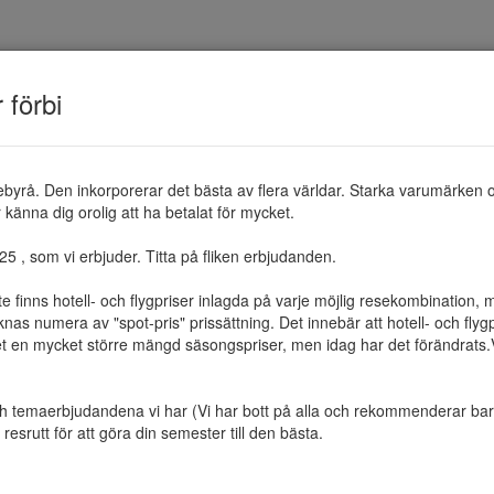
TEMAN
RESMÅL
ERBJUDANDEN
OM 
r förbi
ebyrå. Den inkorporerar det bästa av flera världar. Starka varumärken 
känna dig orolig att ha betalat för mycket.

 , som vi erbjuder. Titta på fliken erbjudanden.

te finns hotell- och flygpriser inlagda på varje möjlig resekombination
as numera av "spot-pris" prissättning. Det innebär att hotell- och flygp
et en mycket större mängd säsongspriser, men idag har det förändrats.Vi 
ch temaerbjudandena vi har (Vi har bott på alla och rekommenderar bara 
resrutt för att göra din semester till den bästa.
