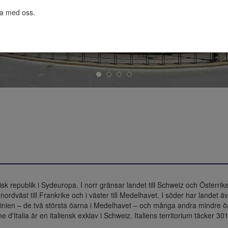
ta med oss.

k republik i Sydeuropa. I norr gränsar landet till Schweiz och Österrike lä
ordväst till Frankrike och i väster till Medelhavet. I söder har landet 
rdinien – de två största öarna i Medelhavet – och många andra mindre ö
d'Italia är en italiensk exklav i Schweiz. Italiens territorium täcker 3