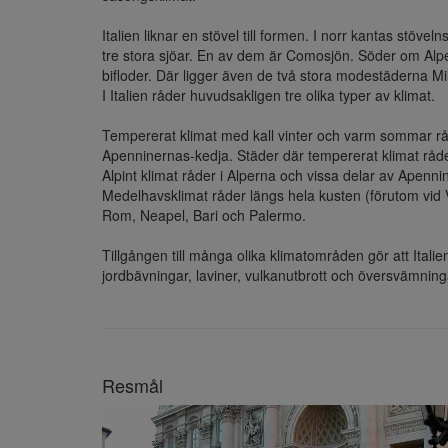
Italien liknar en stövel till formen. I norr kantas stöv
tre stora sjöar. En av dem är Comosjön. Söder om Alpe
bifloder. Där ligger även de två stora modestäderna Mil
I Italien råder huvudsakligen tre olika typer av klimat.

Tempererat klimat med kall vinter och varm sommar råde
Apenninernas-kedja. Städer där tempererat klimat råde
Alpint klimat råder i Alperna och vissa delar av Apenni
Medelhavsklimat råder längs hela kusten (förutom vid 
Rom, Neapel, Bari och Palermo.

Tillgången till många olika klimatområden gör att Italie
jordbävningar, laviner, vulkanutbrott och översvämning
Resmål