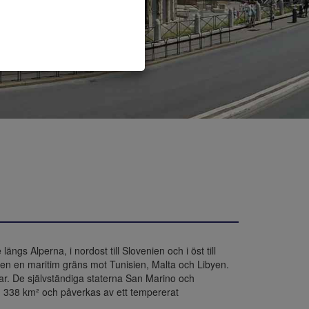
ngs Alperna, i nordost till Slovenien och i öst till 
även en maritim gräns mot Tunisien, Malta och Libyen. 
ar. De självständiga staterna San Marino och 
01 338 km² och påverkas av ett tempererat 