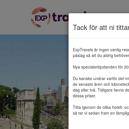
Tack för att ni titta
ExpTravels är ingen vanlig res
påslag så att du aldrig behöver 
Nya specialerbjudanden för 2025
Du kanske undrar varför det in
de senaste åren och känneteckn
dag eller två. Tidigare fanns d
dessa priser.

Titta igenom de olika hotell- o
så tar vi sedan fram en lämplig 