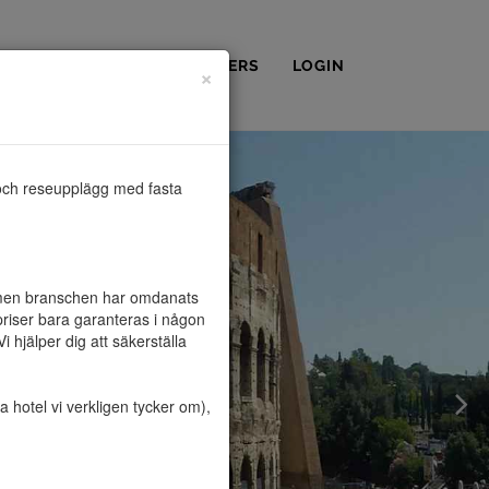
OSS
KONTAKT
PARTNERS
LOGIN
×
och reseupplägg med fasta 
, men branschen har omdanats 
riser bara garanteras i någon 
hjälper dig att säkerställa 
hotel vi verkligen tycker om), 