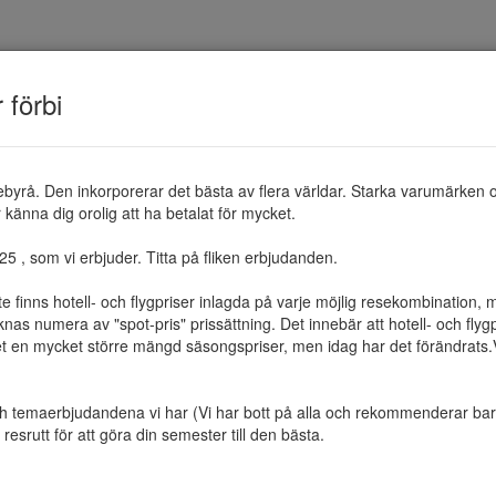
TEMAN
RESMÅL
ERBJUDANDEN
OM 
r förbi
ebyrå. Den inkorporerar det bästa av flera världar. Starka varumärken 
känna dig orolig att ha betalat för mycket.

 , som vi erbjuder. Titta på fliken erbjudanden.

te finns hotell- och flygpriser inlagda på varje möjlig resekombination
as numera av "spot-pris" prissättning. Det innebär att hotell- och flygp
et en mycket större mängd säsongspriser, men idag har det förändrats.Vi 
ch temaerbjudandena vi har (Vi har bott på alla och rekommenderar bara 
resrutt för att göra din semester till den bästa.
