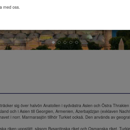
ta med oss.

 sträcker sig över halvön Anatolien i sydvästra Asien och Östra Thrakien 
kland och i Asien till Georgien, Armenien, Azerbajdzjan (exklaven Nachitje
havet i norr. Marmarasjön tillhör Turkiet också. Den används av geogra
ska riken uppstått, såsom Bysantinska riket och Osmanska riket. Turkiet