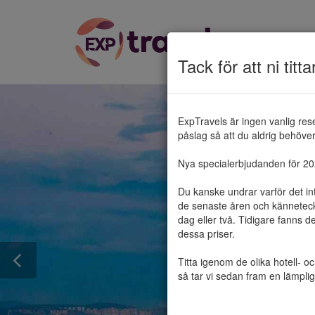
Tack för att ni titta
ExpTravels är ingen vanlig res
påslag så att du aldrig behöver 
Nya specialerbjudanden för 2025
Du kanske undrar varför det in
de senaste åren och känneteckn
dag eller två. Tidigare fanns d
dessa priser.

Titta igenom de olika hotell- o
så tar vi sedan fram en lämplig 