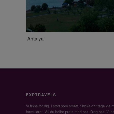
Antalya
EXPTRAVELS
Vi finns för dig. I stort som smått. Skicka en fråga via ma
formuläret. Vill du hellre prata med oss. Ring oss! Vi har 