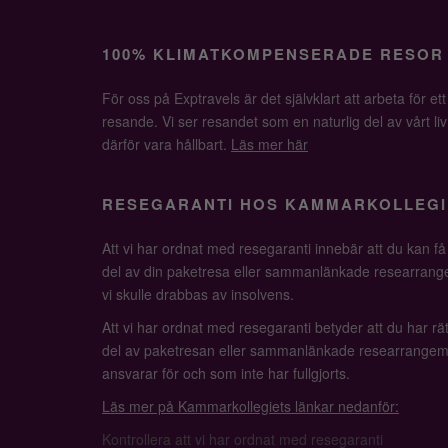
100% KLIMATKOMPENSERADE RESOR
För oss på Exptravels är det självklart att arbeta för ett
resande. Vi ser resandet som en naturlig del av vårt li
därför vara hållbart.
Läs mer här
RESEGARANTI HOS KAMMARKOLLEGI
Att vi har ordnat med resegaranti innebär att du kan f
del av din paketresa eller sammanlänkade researrange
vi skulle drabbas av insolvens.
Att vi har ordnat med resegaranti betyder att du har rätt
del av paketresan eller sammanlänkade researrangem
ansvarar för och som inte har fullgjorts.
Läs mer på Kammarkollegiets länkar nedanför:
Kontrollera att vi har ordnat med resegaranti