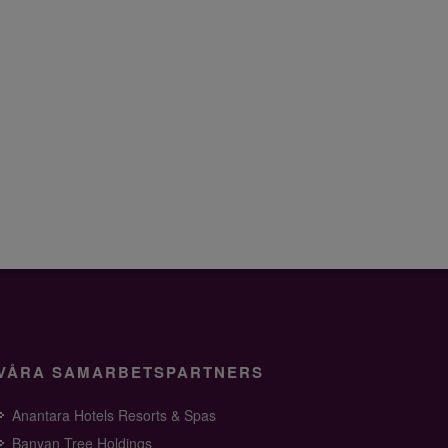
VÅRA SAMARBETSPARTNERS
Anantara Hotels Resorts & Spas
Banyan Tree Holdings