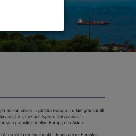
på Balkanhalvön i sydöstra Europa. Turkiet gränsar till 
van), Iran, Irak och Syrien. Det gränsar till 
fer som gränslinje mellan Europa och Asien.

 är en viktig regional makt i denna del av Eurasien 