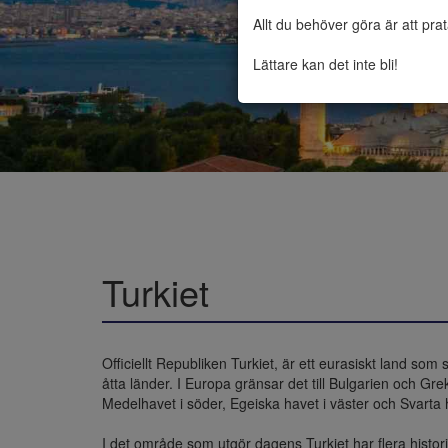
Allt du behöver göra är att pra
Lättare kan det inte bli!
Turkiet
Officiellt Republiken Turkiet, är ett eurasiskt land som
åtta länder. I Europa gränsar det till Bulgarien och Gre
Medelhavet i söder, Egeiska havet i väster och Svarta 
I det område som utgör dagens Turkiet har flera histori