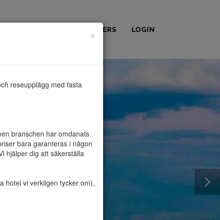
OSS
KONTAKT
PARTNERS
LOGIN
×
och reseupplägg med fasta 
, men branschen har omdanats 
riser bara garanteras i någon 
hjälper dig att säkerställa 
hotel vi verkligen tycker om), 