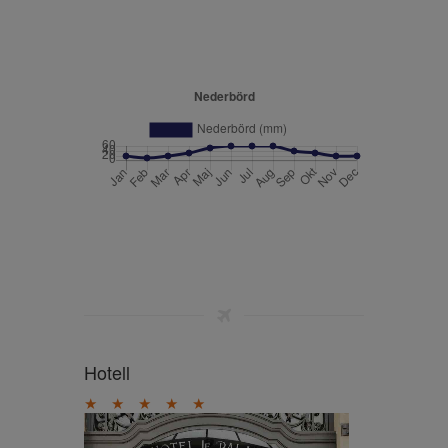
Hotell
★
★
★
★
★