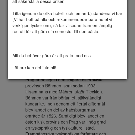
att säkerställa dessa priser.

Titta igenom de olika hotell- och temaerbjudandena vi har 
(Vi har bott på alla och rekommenderar bara hotel vi 
Prag är huvudstad och största stad i 
verkligen tycker om), så tar vi sedan fram en lämplig 
Tjeckien, belägen vid floden Moldau. I 1 
resrutt för att göra din semester till den bästa.

januari 2016 hade staden 1 267 449 
invånare. 

Prags universitet, Karlsuniversitetet, 
grundades 1348 av kung Karl IV och är det 
Allt du behöver göra är att prata med oss.

äldsta universitetet i Centraleuropa norr om 
Alperna och öster om Rhen. Sedan 1992 
Lättare kan det inte bli!
har stadens gamla centrum varit upptaget 
på Unescos världsarvslista.

Prag är beläget i den tidigare österrikiska 
provinsen Böhmen, som sedan 1993 
tillsammans med Mähren utgör Tjeckien. 
Böhmen var från början ett självständigt 
kungarike, men genom ett flertal giftermål 
blev landet en del av habsburgarnas 
område år 1526. Samtidigt blev landet en 
österrikisk provins och Prag var i hög grad 
en tyskspråkig och tyskkulturell stad. 
Framgångsrika tyskspråkiga författare och 