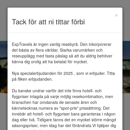
×
Toggle
Tack för att ni tittar förbi
navigation
ExpTravels är ingen vanlig resebyrå. Den inkorporerar 
det bästa av flera världar. Starka varumärken och 
reseupplägg med fasta påslag så att du aldrig behöver 
känna dig orolig att ha betalat för mycket.

Nya specialerbjudanden för 2025 , som vi erbjuder. Titta 
på fliken erbjudanden.

Du kanske undrar varför det inte finns hotell- och 
flygpriser inlagda på varje möjlig resekombination, men 
branschen har omdanats de senaste åren och 
kännetecknas numera av "spot-pris" prissättning. Det 
innebär att hotell- och flygpriser bara garanteras i någon 
dag eller två. Tidigare fanns det en mycket större mängd 
Prag
säsongspriser, men idag har det förändrats.Vi hjälper dig 