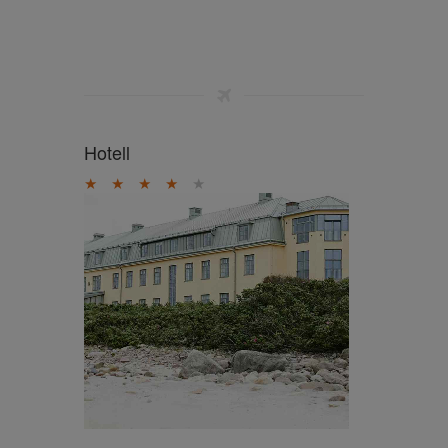
Hotell
★
★
★
★
★