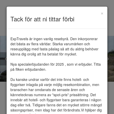
×
Toggle
Tack för att ni tittar förbi
navigation
ExpTravels är ingen vanlig resebyrå. Den inkorporerar 
det bästa av flera världar. Starka varumärken och 
reseupplägg med fasta påslag så att du aldrig behöver 
känna dig orolig att ha betalat för mycket.

Nya specialerbjudanden för 2025 , som vi erbjuder. Titta 
på fliken erbjudanden.

Du kanske undrar varför det inte finns hotell- och 
flygpriser inlagda på varje möjlig resekombination, men 
branschen har omdanats de senaste åren och 
kännetecknas numera av "spot-pris" prissättning. Det 
innebär att hotell- och flygpriser bara garanteras i någon 
dag eller två. Tidigare fanns det en mycket större mängd 
Varberg
säsongspriser, men idag har det förändrats.Vi hjälper dig 