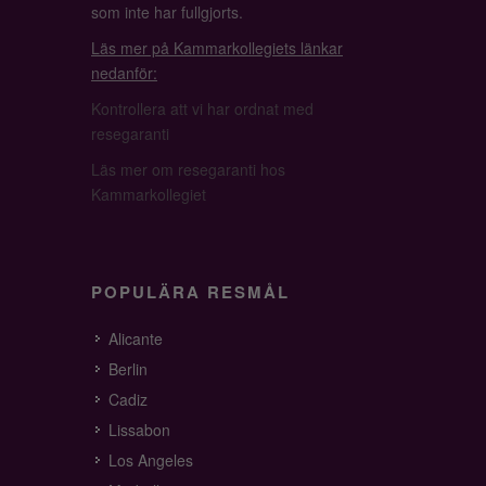
som inte har fullgjorts.
Läs mer på Kammarkollegiets länkar
nedanför:
Kontrollera att vi har ordnat med
resegaranti
Läs mer om resegaranti hos
Kammarkollegiet
POPULÄRA RESMÅL
Alicante
Berlin
Cadiz
Lissabon
Los Angeles