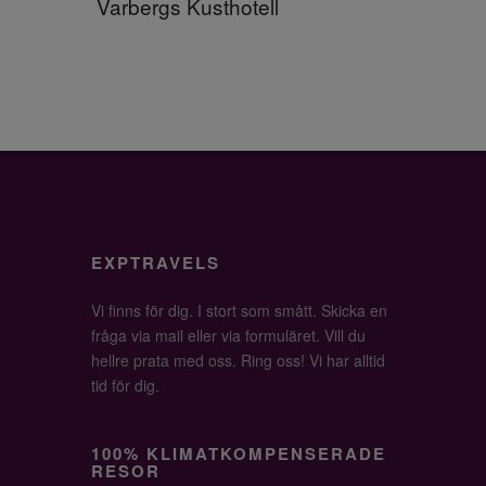
Varbergs Kusthotell
EXPTRAVELS
Vi finns för dig. I stort som smått. Skicka en
fråga via mail eller via formuläret. Vill du
hellre prata med oss. Ring oss! Vi har alltid
tid för dig.
100% KLIMATKOMPENSERADE
RESOR