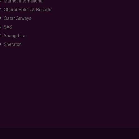
Marriot International
Oberoi Hotels & Resorts
Qatar Airways
SAS
Shangri-La
Sheraton