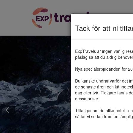
Tack för att ni titta
ExpTravels är ingen vanlig res
påslag så att du aldrig behöver 
Nya specialerbjudanden för 2025
Du kanske undrar varför det in
de senaste åren och känneteckn
dag eller två. Tidigare fanns d
dessa priser.

Titta igenom de olika hotell- o
så tar vi sedan fram en lämplig 