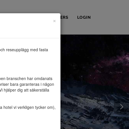
OSS
KONTAKT
PARTNERS
LOGIN
×
och reseupplägg med fasta 
, men branschen har omdanats 
riser bara garanteras i någon 
hjälper dig att säkerställa 
hotel vi verkligen tycker om), 