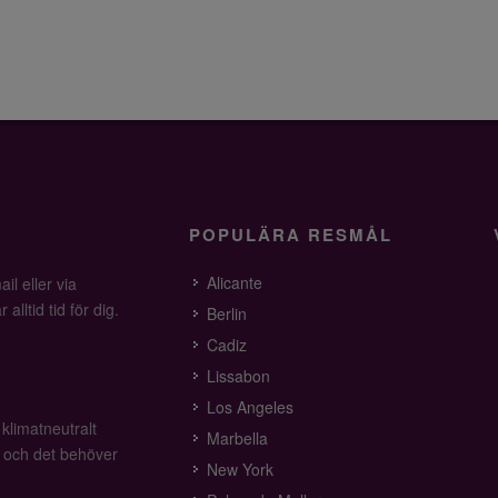
POPULÄRA RESMÅL
Alicante
il eller via
alltid tid för dig.
Berlin
Cadiz
Lissabon
Los Angeles
 klimatneutralt
Marbella
v och det behöver
New York