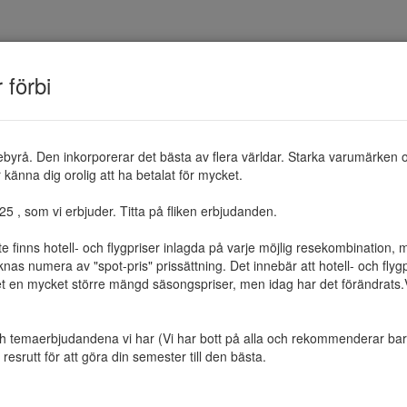
TEMAN
RESMÅL
ERBJUDANDEN
OM 
r förbi
ebyrå. Den inkorporerar det bästa av flera världar. Starka varumärken 
känna dig orolig att ha betalat för mycket.

 , som vi erbjuder. Titta på fliken erbjudanden.

te finns hotell- och flygpriser inlagda på varje möjlig resekombination
as numera av "spot-pris" prissättning. Det innebär att hotell- och flygp
et en mycket större mängd säsongspriser, men idag har det förändrats.Vi 
ch temaerbjudandena vi har (Vi har bott på alla och rekommenderar bara 
resrutt för att göra din semester till den bästa.
