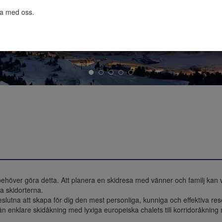
ta med oss.

behöver göra detta. Att planera en skidresa med vänner och familj kan va
 skidorterna.

 beslutna att skapa för dig den mest personliga, kunniga och effektiva 
från enklare skidåkning med lyxiga europeiska chalets till korridoråkning