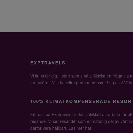
EXPTRAVELS
Vi finns för dig. I stort som smått. Skicka en fråga via ma
formuläret. Vill du hellre prata med oss. Ring oss! Vi har 
100% KLIMATKOMPENSERADE RESOR
För oss på Exptravels är det självklart att arbeta för ett
resande. Vi ser resandet som en naturlig del av vårt li
därför vara hållbart.
Läs mer här