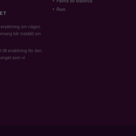
Palma de Mallorca
Rom
ET
å ersättning om någon
mang blir inställd om
 till ersättning för den
anget som vi