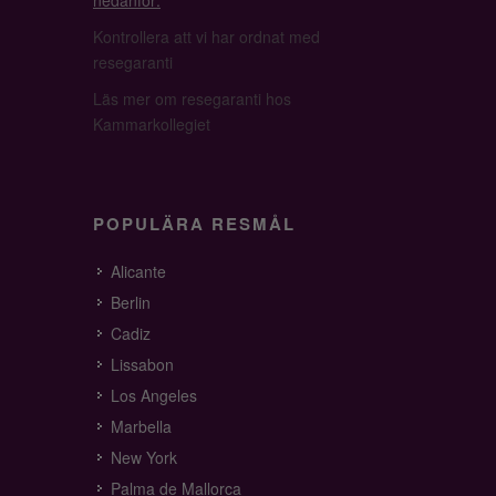
nedanför:
Kontrollera att vi har ordnat med
resegaranti
Läs mer om resegaranti hos
Kammarkollegiet
POPULÄRA RESMÅL
Alicante
Berlin
Cadiz
Lissabon
Los Angeles
Marbella
New York
Palma de Mallorca