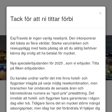
×
Toggle
Tack för att ni tittar förbi
navigation
ExpTravels är ingen vanlig resebyrå. Den inkorporerar 
det bästa av flera världar. Starka varumärken och 
reseupplägg med fasta påslag så att du aldrig behöver 
känna dig orolig att ha betalat för mycket.

Nya specialerbjudanden för 2025 , som vi erbjuder. Titta 
på fliken erbjudanden.

Du kanske undrar varför det inte finns hotell- och 
flygpriser inlagda på varje möjlig resekombination, men 
branschen har omdanats de senaste åren och 
kännetecknas numera av "spot-pris" prissättning. Det 
innebär att hotell- och flygpriser bara garanteras i någon 
dag eller två. Tidigare fanns det en mycket större mängd 
Singapore
säsongspriser, men idag har det förändrats.Vi hjälper dig 