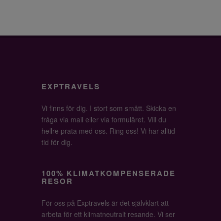
EXPTRAVELS
Vi finns för dig. I stort som smått. Skicka en
fråga via mail eller via formuläret. Vill du
hellre prata med oss. Ring oss! Vi har alltid
tid för dig.
100% KLIMATKOMPENSERADE
RESOR
För oss på Exptravels är det självklart att
arbeta för ett klimatneutralt resande. Vi ser