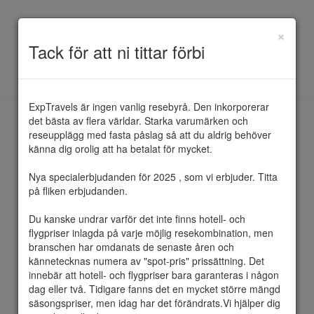
×
Toggle
Tack för att ni tittar förbi
navigation
ExpTravels är ingen vanlig resebyrå. Den inkorporerar 
det bästa av flera världar. Starka varumärken och 
reseupplägg med fasta påslag så att du aldrig behöver 
känna dig orolig att ha betalat för mycket.

Nya specialerbjudanden för 2025 , som vi erbjuder. Titta 
på fliken erbjudanden.

Du kanske undrar varför det inte finns hotell- och 
flygpriser inlagda på varje möjlig resekombination, men 
branschen har omdanats de senaste åren och 
Qatar Airways
kännetecknas numera av "spot-pris" prissättning. Det 
innebär att hotell- och flygpriser bara garanteras i någon 
dag eller två. Tidigare fanns det en mycket större mängd 
säsongspriser, men idag har det förändrats.Vi hjälper dig 
Qatar Airways, är Qatars statsägda 