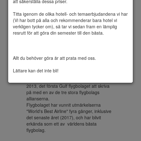
att säkerställa dessa priser.

flygbolag. Huvudkontoret ligger i Qatar 
Airways-tornet i Doha. Flygbolaget driver ett 
Titta igenom de olika hotell- och temaerbjudandena vi har 
”hub and spoke” nätverk som kopplar över 
(Vi har bott på alla och rekommenderar bara hotel vi 
150 internationella destinationer över Afrika, 
verkligen tycker om), så tar vi sedan fram en lämplig 
Centralasien, Europa, Fjärran Östern, 
resrutt för att göra din semester till den bästa.

Sydostasien, Mellanöstern, Nordamerika, 
Sydamerika och Oceanien från dess bas på 
Hamad International Airport, med en flotta 
på mer än 180 flygplan.

Allt du behöver göra är att prata med oss.

Qatar Airways Group sysselsätter mer än 
40 000 personer, varav 24 000 arbetar 
Lättare kan det inte bli!
direkt för Qatar Airways. Flybolaget har varit 
medlem i Oneworld alliansen sedan oktober 
2013, det första Gulf flygbolaget att skriva 
på med en av de tre stora flygbolags 
allianserna.

Flygbolaget har vunnit utmärkelserna 
"World's Best Airline" fyra gånger, inklusive 
det senaste året (2017), och har blivit 
erkända som ett av  världens bästa 
flygbolag.