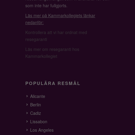
som inte har fullgjorts.
Läs mer på Kammarkollegiets länkar
nedanför:
Kontrollera att vi har ordnat med
resegaranti
Läs mer om resegaranti hos
Kammarkollegiet
POPULÄRA RESMÅL
Alicante
Berlin
Cadiz
Lissabon
Los Angeles