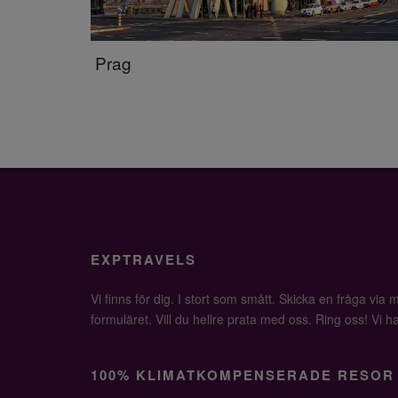
Prag
EXPTRAVELS
Vi finns för dig. I stort som smått. Skicka en fråga via ma
formuläret. Vill du hellre prata med oss. Ring oss! Vi har 
100% KLIMATKOMPENSERADE RESOR