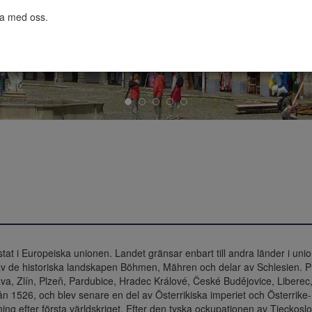
ta med oss.

at i Europeiska unionen. Landet gränsar enbart till andra länder i union
r av de historiska landskapen Böhmen, Mähren och delar av Schlesien. P
va, Zlín, Plzeň, Pardubice, Hradec Králové, České Budějovice, Libere
 1526, och blev senare en del av Österrikiska imperiet och Österrike-
ing efter första världskriget. Efter den tyska ockupationen av Tjeckos