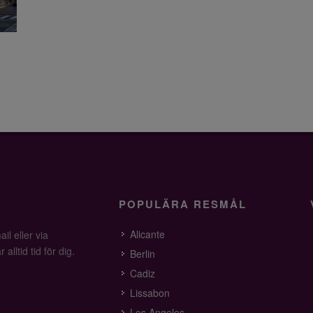
POPULÄRA RESMÅL
Alicante
il eller via
alltid tid för dig.
Berlin
Cadiz
Lissabon
Los Angeles