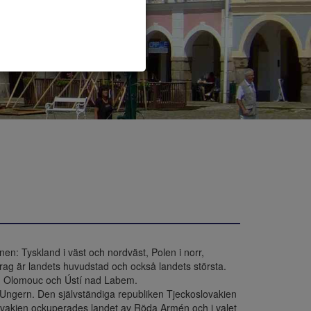
en: Tyskland i väst och nordväst, Polen i norr, 
rag är landets huvudstad och också landets största. 
c, Olomouc och Ústí nad Labem.

Ungern. Den självständiga republiken Tjeckoslovakien 
lovakien ockuperades landet av Röda Armén och i valet 