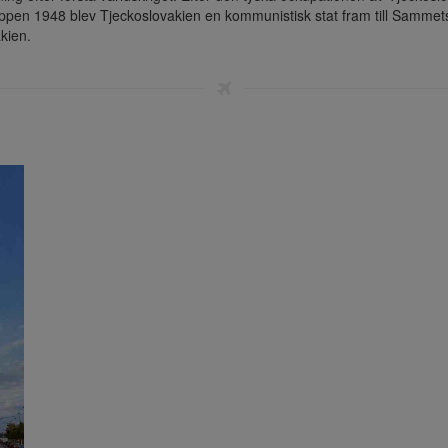
ppen 1948 blev Tjeckoslovakien en kommunistisk stat fram till Sammets
kien.