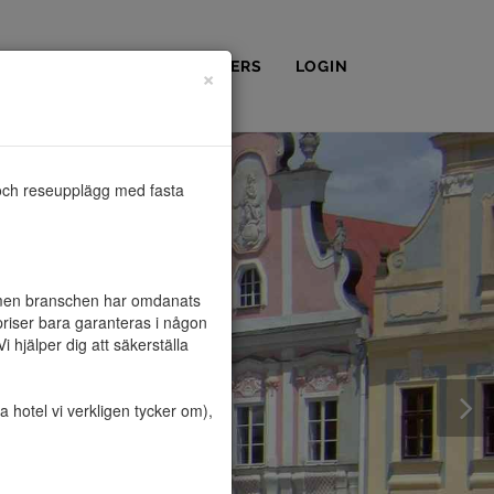
OSS
KONTAKT
PARTNERS
LOGIN
×
och reseupplägg med fasta 
, men branschen har omdanats 
riser bara garanteras i någon 
hjälper dig att säkerställa 
hotel vi verkligen tycker om), 