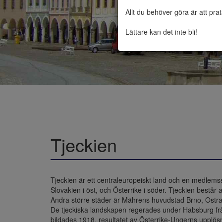
Allt du behöver göra är att pra
Lättare kan det inte bli!
Tjeckien
Tjeckien är ett centraleuropeiskt land och en medlemsst
Slovakien i öst, och Österrike i söder. Tjeckien bestå
Andra större städer är Mährens huvudstad Brno, Ostra
De tjeckiska landskapen regerades under Habsburg från
bildades 1918, resultatet av Österrike-Ungerns upplösn