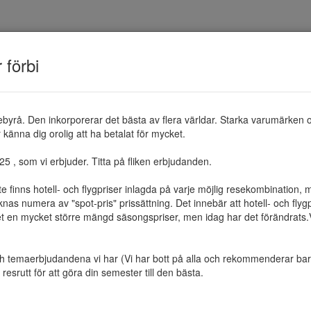
TEMAN
RESMÅL
ERBJUDANDEN
OM 
r förbi
ebyrå. Den inkorporerar det bästa av flera världar. Starka varumärken 
känna dig orolig att ha betalat för mycket.

 , som vi erbjuder. Titta på fliken erbjudanden.

te finns hotell- och flygpriser inlagda på varje möjlig resekombination
as numera av "spot-pris" prissättning. Det innebär att hotell- och flygp
et en mycket större mängd säsongspriser, men idag har det förändrats.Vi 
ch temaerbjudandena vi har (Vi har bott på alla och rekommenderar bara 
resrutt för att göra din semester till den bästa.
