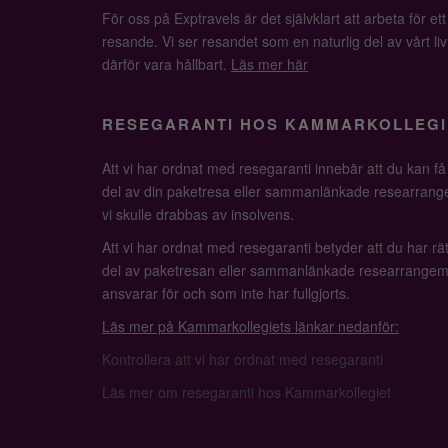
För oss på Exptravels är det självklart att arbeta för ett
resande. Vi ser resandet som en naturlig del av vårt li
därför vara hållbart.
Läs mer här
RESEGARANTI HOS KAMMARKOLLEGI
Att vi har ordnat med resegaranti innebär att du kan f
del av din paketresa eller sammanlänkade researrange
vi skulle drabbas av insolvens.
Att vi har ordnat med resegaranti betyder att du har rätt
del av paketresan eller sammanlänkade researrangem
ansvarar för och som inte har fullgjorts.
Läs mer på Kammarkollegiets länkar nedanför:
Kontrollera att vi har ordnat med resegaranti
Läs mer om resegaranti hos Kammarkollegiet