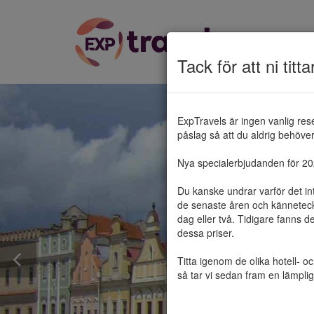
Tack för att ni titta
ExpTravels är ingen vanlig res
påslag så att du aldrig behöver 
Nya specialerbjudanden för 2025
Du kanske undrar varför det in
de senaste åren och känneteckn
dag eller två. Tidigare fanns d
dessa priser.

Titta igenom de olika hotell- o
så tar vi sedan fram en lämplig 