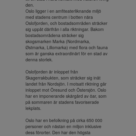
den.

Oslo ligger i en amfiteaterliknande miljö 
med stadens centrum i botten nära 
Oslofjorden, och bostadsområden sträcker 
sig uppåt därifrån i alla riktningar. Bakom 
bostadsområdena sträcker sig 
skogsmarken Marka (Nordmarka, 
Østmarka, Lillomarka) med flora och fauna 
som är ganska extraordinärt för en stad av 
denna storlek. 

Oslofjorden är inloppet från 
Skagerrakbukten, som sträcker sig inåt 
landet från Nordsjön. I motsatt riktning går 
inloppet mot Öresund och Östersjön. Oslo 
har en imponerande skärgård av öar, som 
på sommaren är stadens favoriserade 
lekplats.

Oslo har en befolkning på cirka 650 000 
personer och nästan en miljon inklusive 
dess förorter. Den har den högsta 