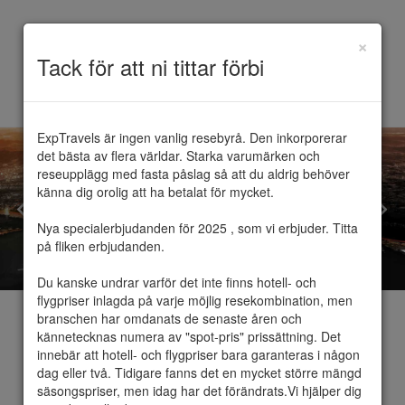
×
Toggle
Tack för att ni tittar förbi
navigation
ExpTravels är ingen vanlig resebyrå. Den inkorporerar 
det bästa av flera världar. Starka varumärken och 
reseupplägg med fasta påslag så att du aldrig behöver 
känna dig orolig att ha betalat för mycket.

Nya specialerbjudanden för 2025 , som vi erbjuder. Titta 
på fliken erbjudanden.

Du kanske undrar varför det inte finns hotell- och 
flygpriser inlagda på varje möjlig resekombination, men 
branschen har omdanats de senaste åren och 
kännetecknas numera av "spot-pris" prissättning. Det 
innebär att hotell- och flygpriser bara garanteras i någon 
dag eller två. Tidigare fanns det en mycket större mängd 
Oslo
säsongspriser, men idag har det förändrats.Vi hjälper dig 