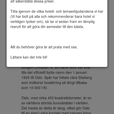
att säkerställa dessa priser.

Titta igenom de olika hotell- och temaerbjudandena vi har 
(Vi har bott på alla och rekommenderar bara hotel vi 
Stadens historia kan spåras tillbaka över 
verkligen tycker om), så tar vi sedan fram en lämplig 
1000 år. Oslo grundades 1048, av kungen 
resrutt för att göra din semester till den bästa.

Harald Hardråde. Staden blev Norges 
huvudstad omkring 1300 men förlorade sina 
privilegier under den dansk-norska unionen 
från 1348 till 1814. År 1624 förstörde en 
Allt du behöver göra är att prata med oss.

brand gammel Oslo, och staden flyttades 
några kilometer västerut för att få skydd 
Lättare kan det inte bli!
från fästningen vid Akershus. Staden bytte 
namn till Christiania, efter den danska 
kungen Christian IV, ett namn som var kvar 
tills det officiellt bytte namn den 1 januari 
1925 till Oslo. Spår har hittats nära Ekeberg 
som indikerar bosättning så långt tillbaka 
som 10 000 f.Kr.

Oslo, med cirka 453 kvadratkilometer, är en 
av världens största huvudstäder i världen. 
Det mesta av detta är skog, vilket gör Oslo 
till en stad i nära kontakt med naturen kring 