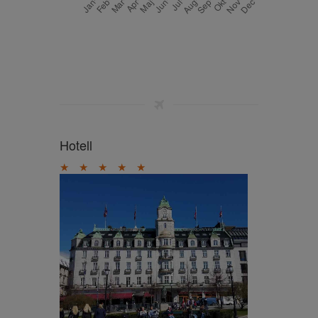
Hotell
★
★
★
★
★