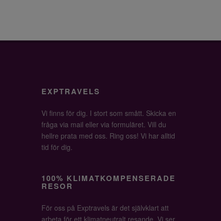
EXPTRAVELS
Vi finns för dig. I stort som smått. Skicka en
fråga via mail eller via formuläret. Vill du
hellre prata med oss. Ring oss! Vi har alltid
tid för dig.
100% KLIMATKOMPENSERADE
RESOR
För oss på Exptravels är det självklart att
arbeta för ett klimatneutralt resande. Vi ser