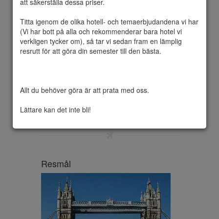
att säkerställa dessa priser.

Titta igenom de olika hotell- och temaerbjudandena vi har 
(Vi har bott på alla och rekommenderar bara hotel vi 
För många resenärer är det inte semester 
verkligen tycker om), så tar vi sedan fram en lämplig 
utan massage, hydroterapi rum och mani / 
resrutt för att göra din semester till den bästa.

pedi combo. Det kan vara de perfekta 
belöningarna efter vandring, yoga. eller golf 
En hälsoupplevelse är vad du efterfrågar 
och vem vill inte skämma bort sig själva? Du 
Allt du behöver göra är att prata med oss.

är ju semester! Vi kan hjälpa dig att hitta 
den perfekta destinationen för avkoppling 
Lättare kan det inte bli!
och föryngring.
Resmål