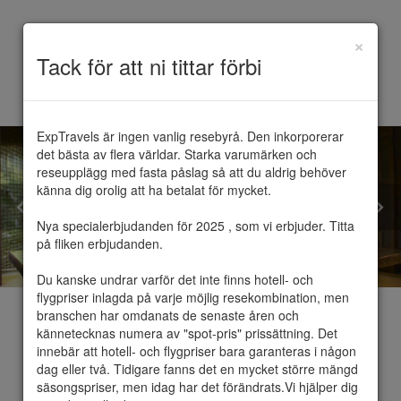
×
Toggle
Tack för att ni tittar förbi
navigation
ExpTravels är ingen vanlig resebyrå. Den inkorporerar 
det bästa av flera världar. Starka varumärken och 
reseupplägg med fasta påslag så att du aldrig behöver 
känna dig orolig att ha betalat för mycket.

Nya specialerbjudanden för 2025 , som vi erbjuder. Titta 
på fliken erbjudanden.

Du kanske undrar varför det inte finns hotell- och 
flygpriser inlagda på varje möjlig resekombination, men 
branschen har omdanats de senaste åren och 
kännetecknas numera av "spot-pris" prissättning. Det 
innebär att hotell- och flygpriser bara garanteras i någon 
dag eller två. Tidigare fanns det en mycket större mängd 
Spa
säsongspriser, men idag har det förändrats.Vi hjälper dig 