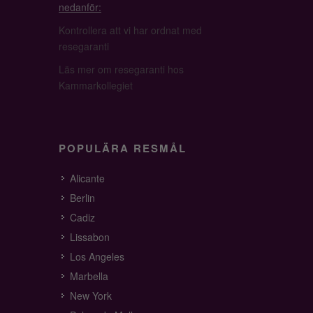
nedanför:
Kontrollera att vi har ordnat med
resegaranti
Läs mer om resegaranti hos
Kammarkollegiet
POPULÄRA RESMÅL
Alicante
Berlin
Cadiz
Lissabon
Los Angeles
Marbella
New York