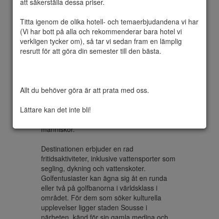
att säkerställa dessa priser.

Titta igenom de olika hotell- och temaerbjudandena vi har 
(Vi har bott på alla och rekommenderar bara hotel vi 
Port El Kantaoui är ett fängslande turistmål 
verkligen tycker om), så tar vi sedan fram en lämplig 
beläget på Medelhavskusten i Tunisien. 
resrutt för att göra din semester till den bästa.

Med sina orörda stränder, livfulla 
småbåtshamn och charmiga arkitektur 
erbjuder det en härlig semesterupplevelse 
för resenärer. Höjdpunkten i Port El 
Allt du behöver göra är att prata med oss.

Kantaoui är dess pittoreska hamn, fylld med 
lyxiga yachter och kantad av eleganta 
Lättare kan det inte bli!
kaféer och restauranger, vilket ger en 
perfekt plats för avkoppling och titta på 
människor.

Destinationen erbjuder en rad 
fritidsaktiviteter, inklusive vattensporter som 
segling, dykning och vattenskoter. 
Golfentusiaster kan ägna sig åt en runda 
eller två på golfbanorna i världsklass i 
området. För dem som söker kulturella 
upplevelser ligger staden Sousse i 
närheten, känd för sin gamla medina och 