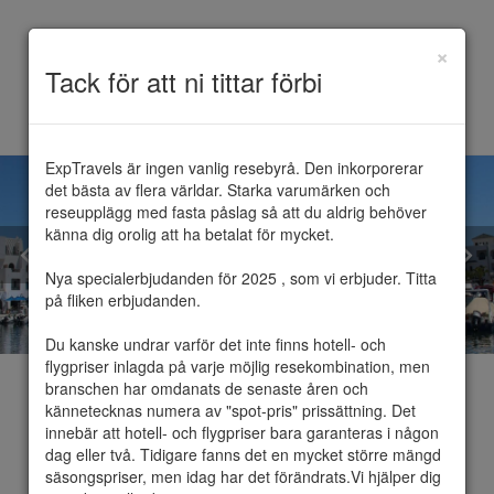
×
Toggle
Tack för att ni tittar förbi
navigation
ExpTravels är ingen vanlig resebyrå. Den inkorporerar 
det bästa av flera världar. Starka varumärken och 
reseupplägg med fasta påslag så att du aldrig behöver 
känna dig orolig att ha betalat för mycket.

Nya specialerbjudanden för 2025 , som vi erbjuder. Titta 
på fliken erbjudanden.

Du kanske undrar varför det inte finns hotell- och 
flygpriser inlagda på varje möjlig resekombination, men 
branschen har omdanats de senaste åren och 
kännetecknas numera av "spot-pris" prissättning. Det 
innebär att hotell- och flygpriser bara garanteras i någon 
dag eller två. Tidigare fanns det en mycket större mängd 
Port El Kantaoui
säsongspriser, men idag har det förändrats.Vi hjälper dig 